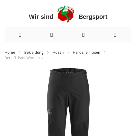
Wir sind Bergsport
Direkt
Home
Bekleidung
Hosen
Hardshellhosen
Beta SL Pant Women's
zum
Zum
Inhalt
Ende
der
Bildergalerie
springen