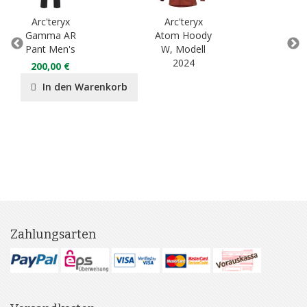
Arc'teryx
Arc'teryx
Ar
Gamma AR
Atom Hoody
Sk
Pant Men's
W, Modell
S
2024
200,00 €
In den Warenkorb
Zahlungsarten