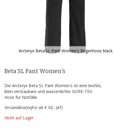
Arcteryx Beta SL Pant Women's Regenhose black
Zum
Anfang
der
Beta SL Pant Women's
Bildergalerie
springen
Die Arcteryx Beta SL Pant Women's ist eine leichte,
klein verstaubare und wasserdichte GORE-TEX-
Hose für Notfälle.
Versandkostenfrei ab € 50,- (AT)
Nicht auf Lager