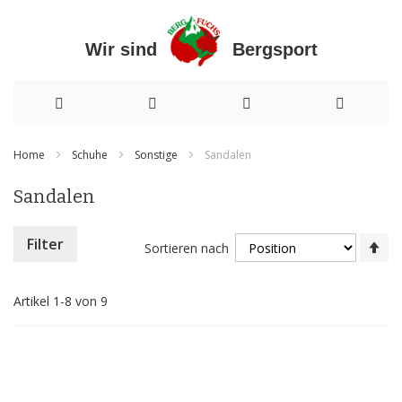
Wir sind Bergsport
Direkt
Home
Schuhe
Sonstige
Sandalen
zum
Sandalen
Inhalt
In
Filter
Sortieren nach
ab
Re
Artikel
1
-
8
von
9