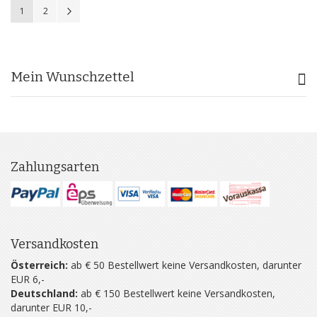
Sie lesen gerade Seite
Seite
Seite
Weiter
1
2
Mein Wunschzettel
Zahlungsarten
Versandkosten
Österreich:
ab € 50 Bestellwert keine Versandkosten, darunter
EUR 6,-
Deutschland:
ab € 150 Bestellwert keine Versandkosten,
darunter EUR 10,-