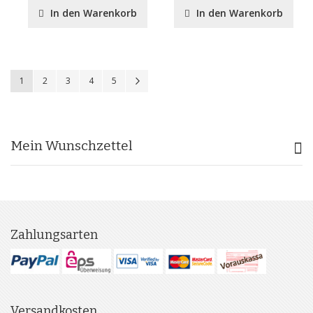
In den Warenkorb
In den Warenkorb
Seite
Sie lesen gerade Seite
Seite
Seite
Seite
Seite
Seite
Weiter
1
2
3
4
5
Mein Wunschzettel
Zahlungsarten
Versandkosten