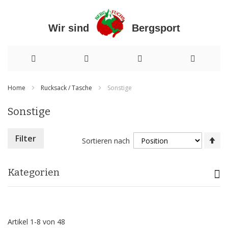
Wir sind Bergsport
Direkt
Home
Rucksack / Tasche
Sonstige
zum
Sonstige
Inhalt
In
Filter
Sortieren nach
ab
Re
Kategorien
Artikel
1
-
8
von
48