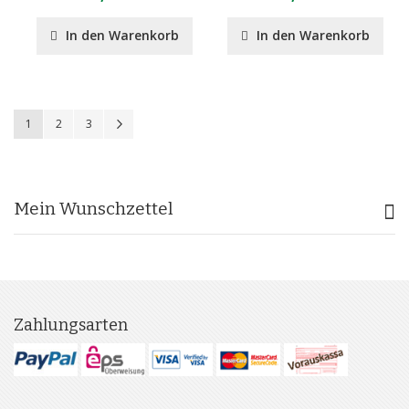
In den Warenkorb
In den Warenkorb
Seite
Sie lesen gerade Seite
Seite
Seite
Seite
Weiter
1
2
3
Mein Wunschzettel
Zahlungsarten