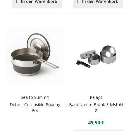
In den Warenkorb
In den Warenkorb
Sea to Summit
Relags
Detour Collapsible Pouring
BasicNature Biwak Edelstahl
Pot
2
49,90 €