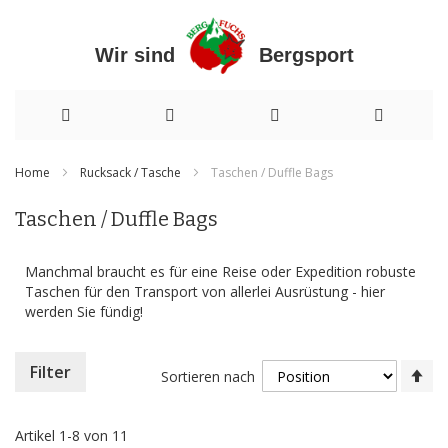
Wir sind Bergsport
Direkt
Home
Rucksack / Tasche
Taschen / Duffle Bags
zum
Taschen / Duffle Bags
Inhalt
Manchmal braucht es für eine Reise oder Expedition robuste
Taschen für den Transport von allerlei Ausrüstung - hier
werden Sie fündig!
In
Filter
Sortieren nach
ab
Re
Artikel
1
-
8
von
11