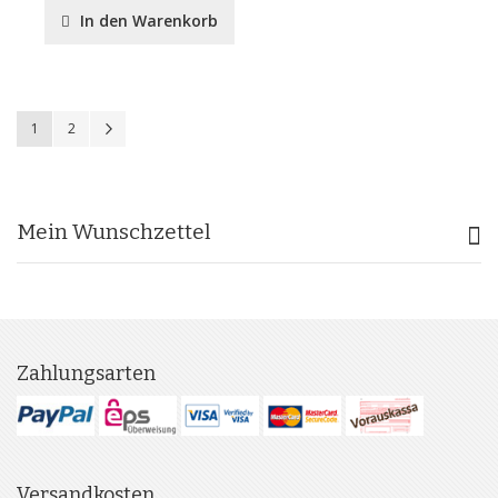
In den Warenkorb
Seite
Sie lesen gerade Seite
Seite
Seite
Weiter
1
2
Mein Wunschzettel
Zahlungsarten
Versandkosten