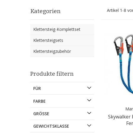
Artikel
1
-
8
vo
Kategorien
Klettersteig-Komplettset
Klettersteigsets
Klettersteigzubehör
Produkte filtern
FÜR
FARBE
Ma
GRÖSSE
Skywalker 
Fe
GEWICHTSKLASSE