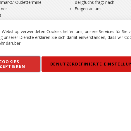
hmarkt/-Outlettermine
Bergfuchs fragt nach
tner
Fragen an uns
s
 Webshop verwendeten Cookies helfen uns, unsere Services für Sie z
g unserer Dienste erklären Sie sich damit einverstanden, dass wir Co
hr darüber
rgsport S. Steiner GmbH - Shop für Bergsport, Klettern und Outdoor.
COOKIES
en
Kontakt
Impressum
AGB
Datenschutz
Barrierefreiheitse
BENUTZERDEFINIERTE EINSTELLU
ZEPTIEREN
 MWSt. in EUR, Angebot solange Vorrat reicht. Fehler, Irrtümer und Pr