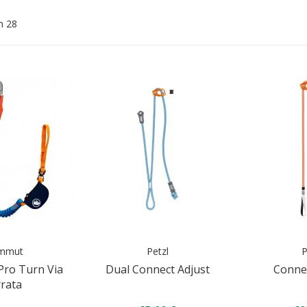
n
28
mmut
Petzl
P
Pro Turn Via
Dual Connect Adjust
Connec
rrata