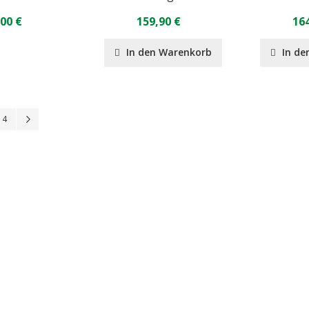
,00 €
159,90 €
164
In den Warenkorb
In de
Seite
Seite
Seite
Weiter
4