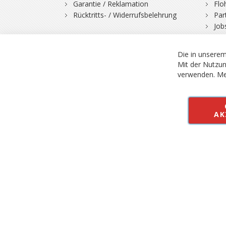
Garantie / Reklamation
Flo
Rücktritts- / Widerrufsbelehrung
Par
Job
Die in unserem
Mit der Nutzun
verwenden.
Me
© 2026 Bergfuchs, Be
Vertrag widerruf
AK
Alle Preise inkl.