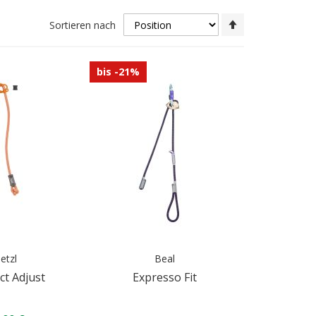
In
Sortieren nach
absteigender
Reihenfolge
bis -21%
etzl
Beal
t Adjust
Expresso Fit