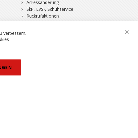
Adressänderung
Ski-, LVS-, Schuhservice
Rückrufaktionen
DSV-Skiversicherung
u verbessern.
Schli
okies
rklärung
NGEN
eisänderungen vorbehalten.