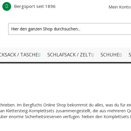
Bergsport seit 1896
Mein Konto
CKSACK / TASCHE
SCHLAFSACK / ZELT
SCHUHE
S
chrieben. Im Bergfuchs Online Shop bekommst du alles, was du für ein
 an Klettersteig-Komplettsets zusammengestellt, die aus mehreren Qu
 über enorme Sicherheitsreserven verfügen. Neben den Komplettsets fi