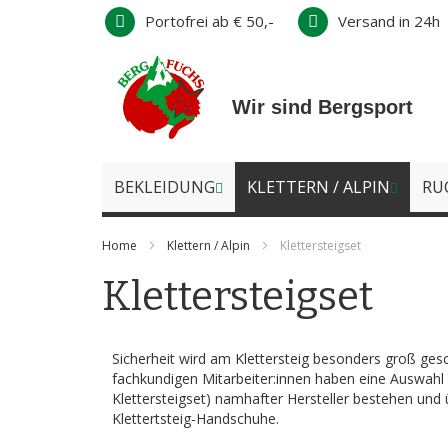
Direkt
Portofrei ab € 50,-
Versand in 24h
zum
Inhalt
Wir sind Bergsport
BEKLEIDUNG
KLETTERN / ALPIN
RU
Home
Klettern / Alpin
Klettersteigset
Klettersteigset
Sicherheit wird am Klettersteig besonders groß ges
fachkundigen Mitarbeiter:innen haben eine Auswahl
Klettersteigset) namhafter Hersteller bestehen und
Klettertsteig-Handschuhe.