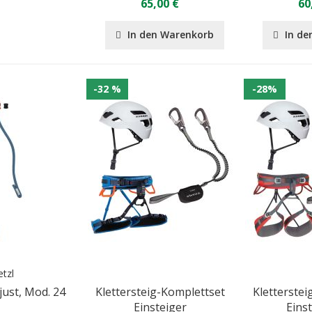
65,00 €
60
In den Warenkorb
In de
-32 %
-28%
etzl
just, Mod. 24
Klettersteig-Komplettset
Kletterstei
Einsteiger
Eins