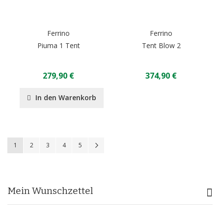
Ferrino
Ferrino
Piuma 1 Tent
Tent Blow 2
279,90 €
374,90 €
In den Warenkorb
Seite
Sie lesen gerade Seite
Seite
Seite
Seite
Seite
Seite
Weiter
1
2
3
4
5
Mein Wunschzettel