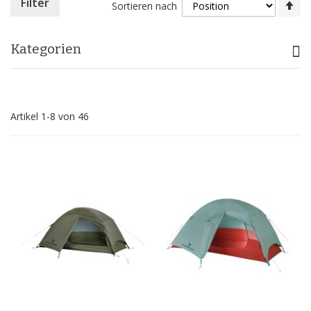
In
Filter
Sortieren nach
ab
Re
Kategorien
Artikel
1
-
8
von
46