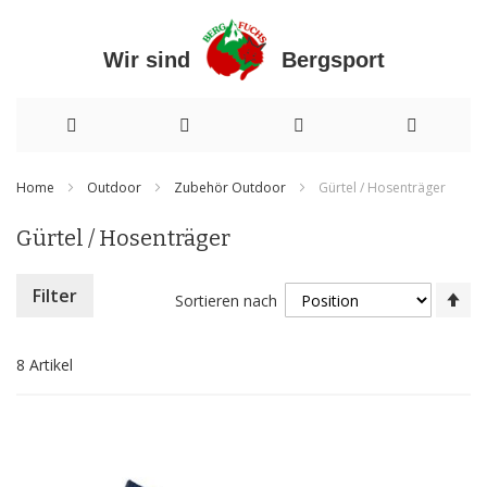
Wir sind Bergsport
Direkt
Home
Outdoor
Zubehör Outdoor
Gürtel / Hosenträger
zum
Gürtel / Hosenträger
Inhalt
In
Filter
Sortieren nach
ab
Re
8
Artikel