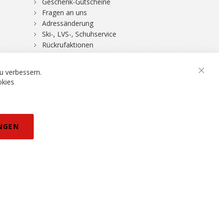
Geschenk-Gutscheine
Fragen an uns
Adressänderung
Ski-, LVS-, Schuhservice
Rückrufaktionen
DSV-Skiversicherung
u verbessern.
Schli
okies
rklärung
NGEN
eisänderungen vorbehalten.