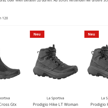
in Graz oder Wien beraten zu dürfen. Ab sofort versenden wir unsere S
n
120
Neu
Neu
portiva
La Sportiva
La S
Cross Gtx
Prodigio Hike LT Woman
Prodigio 