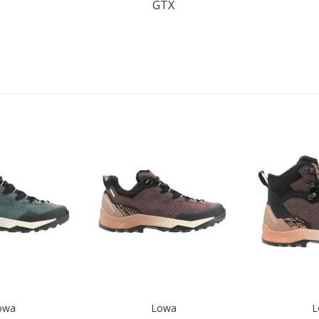
GTX
owa
Lowa
L