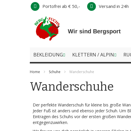
Direkt
Portofrei ab € 50,-
Versand in 24h
zum
Inhalt
Wir sind Bergsport
BEKLEIDUNG
KLETTERN / ALPIN
RU
Home
Schuhe
Wanderschuhe
Wanderschuhe
Der perfekte Wanderschuh für kleine bis große Wa
Jeder Fuß ist anders und ebenso jeder Schuh. Um B
Eintragen des Schuhs vor der ersten großen Wander
entgegenzuwirken.