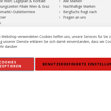
iale Wien: Lageplan & Kontakt
Alle Marken
nungszeiten Filiale Wien & Graz
Nachhaltige Marken
hmarkt/-Outlettermine
Bergfuchs fragt nach
tner
Fragen an uns
s
 Webshop verwendeten Cookies helfen uns, unsere Services für Sie z
g unserer Dienste erklären Sie sich damit einverstanden, dass wir Co
hr darüber
rgsport S. Steiner GmbH - Shop für Bergsport, Klettern und Outdoor.
COOKIES
en
Kontakt
Impressum
AGB
Datenschutz
Barrierefreiheitse
BENUTZERDEFINIERTE EINSTELLU
ZEPTIEREN
 MWSt. in EUR, Angebot solange Vorrat reicht. Fehler, Irrtümer und Pr