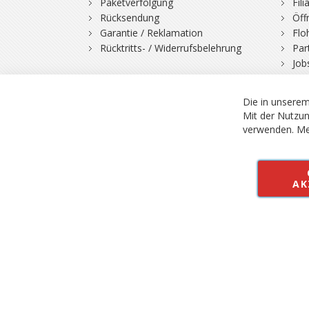
Paketverfolgung
Fil
Rücksendung
Öff
Garantie / Reklamation
Flo
Rücktritts- / Widerrufsbelehrung
Par
Job
Die in unserem
Mit der Nutzun
verwenden.
Me
© 2026 Bergfuchs, Be
Vertrag widerruf
AK
Alle Preise inkl.