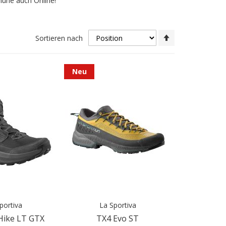
chuhe auch Online!
In
Sortieren nach
absteigender
Reihenfolge
Neu
portiva
La Sportiva
Hike LT GTX
TX4 Evo ST