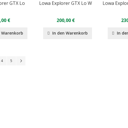
orer GTX Lo
Lowa Explorer GTX Lo W
Lowa Explo
,00 €
200,00 €
230
n Warenkorb
In den Warenkorb
In de
Seite
Seite
Seite
Seite
Weiter
4
5