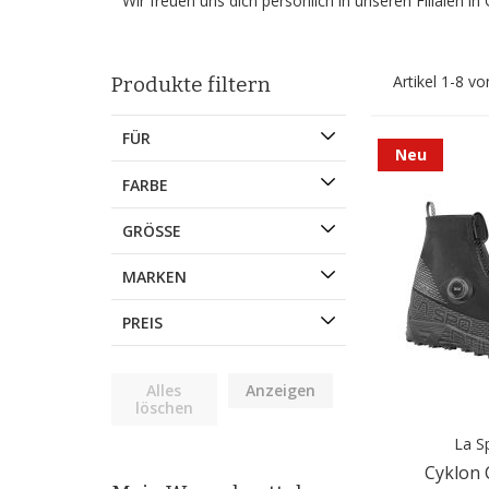
Wir freuen uns dich persönlich in unseren Filialen 
Artikel
1
-
8
vo
Produkte filtern
FÜR
Neu
FARBE
GRÖSSE
MARKEN
PREIS
Alles
Anzeigen
löschen
La S
Cyklon 