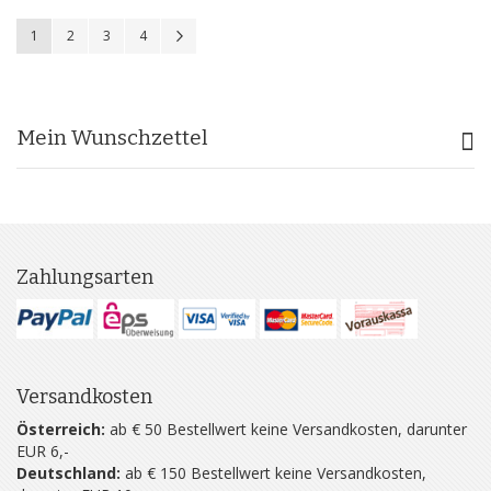
Seite
Sie lesen gerade Seite
Seite
Seite
Seite
Seite
Weiter
1
2
3
4
Mein Wunschzettel
Zahlungsarten
Versandkosten
Österreich:
ab € 50 Bestellwert keine Versandkosten, darunter
EUR 6,-
Deutschland:
ab € 150 Bestellwert keine Versandkosten,