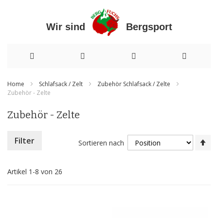
Wir sind Bergsport
Direkt
Home
Schlafsack / Zelt
Zubehör Schlafsack / Zelte
Zubehör - Zelte
zum
Inhalt
Zubehör - Zelte
In
Filter
Sortieren nach
ab
Re
Artikel
1
-
8
von
26