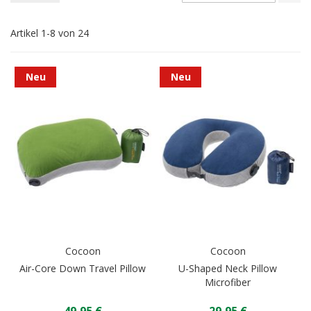
ab
Re
Artikel
1
-
8
von
24
Neu
Neu
Cocoon
Cocoon
Air-Core Down Travel Pillow
U-Shaped Neck Pillow
Microfiber
49,95 €
29,95 €