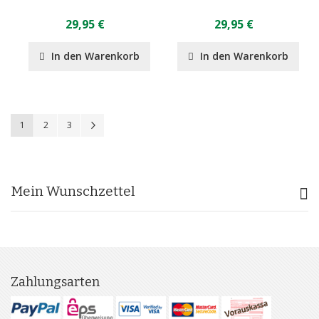
29,95 €
29,95 €
In den Warenkorb
In den Warenkorb
Seite
Sie lesen gerade Seite
Seite
Seite
Seite
Weiter
1
2
3
Mein Wunschzettel
Zahlungsarten