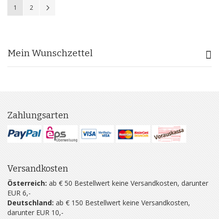
Sie lesen gerade Seite
Seite
Seite
Weiter
1
2
Mein Wunschzettel
Zahlungsarten
Versandkosten
Österreich:
ab € 50 Bestellwert keine Versandkosten, darunter
EUR 6,-
Deutschland:
ab € 150 Bestellwert keine Versandkosten,
darunter EUR 10,-