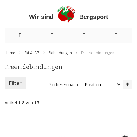
Wir sind Bergsport
Direkt
Home
Ski & LVS
Skibindungen
Freeridebindungen
zum
Freeridebindungen
Inhalt
In
Filter
Sortieren nach
ab
Re
Artikel
1
-
8
von
15