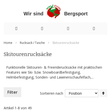
Wir sind Bergsport
Direkt
Home
Rucksack / Tasche
Skitourenrucksäcke
zum
Skitourenrucksäcke
Inhalt
Funktionelle Skitouren- & Freeriderucksäcke mit praktischen
Features wie Ski- bzw. Snowboardbefestigung,
Helmbefestigung, Sonden- und Lawinenschaufelfach,...
In
Filter
Sortieren nach
ab
Re
Artikel
1
-
8
von
49