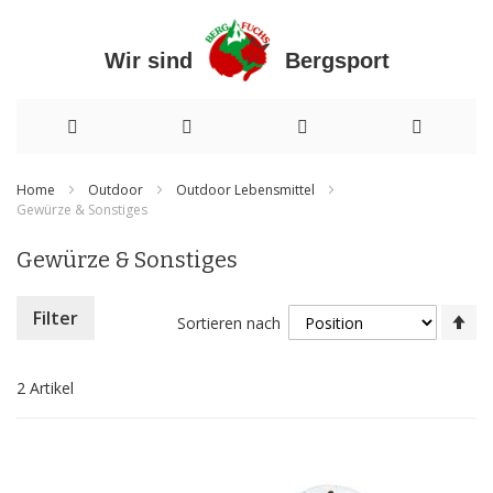
Wir sind Bergsport
Direkt
Home
Outdoor
Outdoor Lebensmittel
Gewürze & Sonstiges
zum
Inhalt
Gewürze & Sonstiges
In
Filter
Sortieren nach
ab
Re
2
Artikel