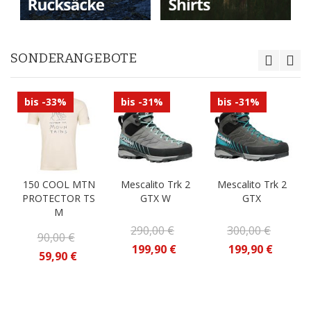
SONDERANGEBOTE
bis -33%
bis -31%
bis -31%
150 COOL MTN
Mescalito Trk 2
Mescalito Trk 2
PROTECTOR TS
GTX W
GTX
M
290,00 €
300,00 €
90,00 €
199,90 €
199,90 €
59,90 €