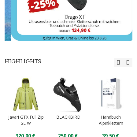
HIGHLIGHTS
Javari GTX Full Zip
BLACKBIRD
Handbuch
SE W
Alpinklettern
320,00 €
250,00 €
39,50 €