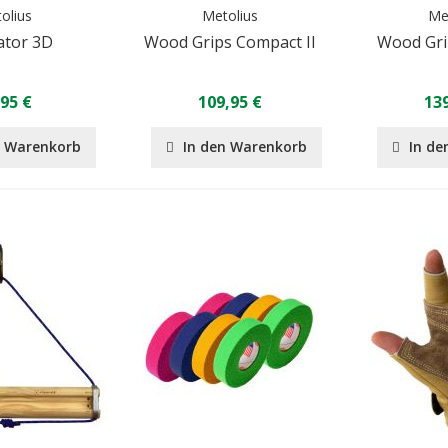
olius
Metolius
Me
ator 3D
Wood Grips Compact II
Wood Grip
,95 €
109,95 €
139
n Warenkorb
In den Warenkorb
In de