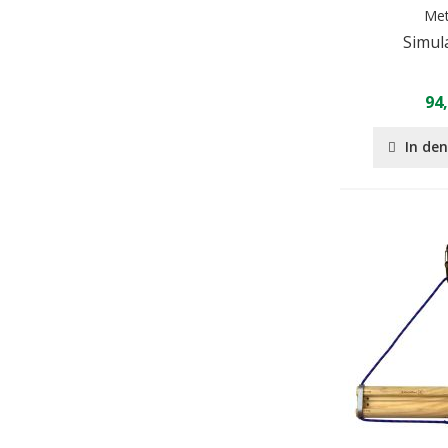
Met
Simul
94
In de