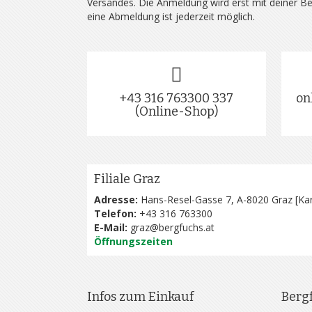
Versandes. Die Anmeldung wird erst mit deiner B
eine Abmeldung ist jederzeit möglich.
+43 316 763300 337
on
(Online-Shop)
Filiale Graz
Adresse:
Hans-Resel-Gasse 7, A-8020 Graz [
Kar
Telefon:
+43 316 763300
E-Mail:
graz@bergfuchs.at
Öffnungszeiten
Infos zum Einkauf
Berg