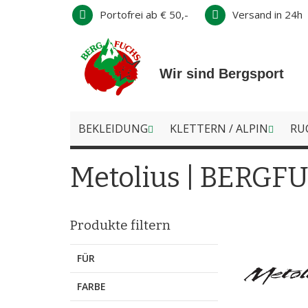
Direkt
Portofrei ab € 50,-
Versand in 24h
zum
Inhalt
Wir sind Bergsport
BEKLEIDUNG
KLETTERN / ALPIN
RU
Metolius | BERGFU
Produkte filtern
FÜR
FARBE