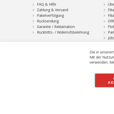
FAQ & Hilfe
Übe
Zahlung & Versand
Fil
Paketverfolgung
Fil
Rücksendung
Öff
Garantie / Reklamation
Flo
Rücktritts- / Widerrufsbelehrung
Par
Job
Die in unserem
Mit der Nutzun
verwenden.
Me
© 2026 Bergfuchs, Be
Vertrag widerruf
AK
Alle Preise inkl.