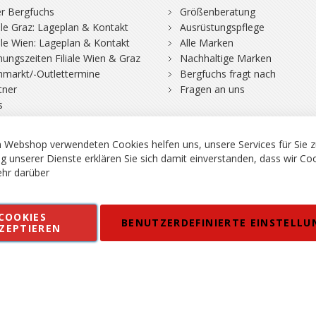
r Bergfuchs
Größenberatung
iale Graz: Lageplan & Kontakt
Ausrüstungspflege
iale Wien: Lageplan & Kontakt
Alle Marken
nungszeiten Filiale Wien & Graz
Nachhaltige Marken
hmarkt/-Outlettermine
Bergfuchs fragt nach
tner
Fragen an uns
s
 Webshop verwendeten Cookies helfen uns, unsere Services für Sie z
g unserer Dienste erklären Sie sich damit einverstanden, dass wir Co
hr darüber
rgsport S. Steiner GmbH - Shop für Bergsport, Klettern und Outdoor.
COOKIES
en
Kontakt
Impressum
AGB
Datenschutz
Barrierefreiheitse
BENUTZERDEFINIERTE EINSTELLU
ZEPTIEREN
 MWSt. in EUR, Angebot solange Vorrat reicht. Fehler, Irrtümer und Pr