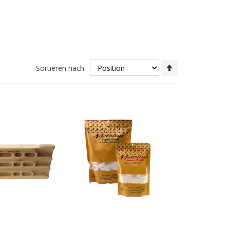
In
Sortieren nach
absteigender
Reihenfolge