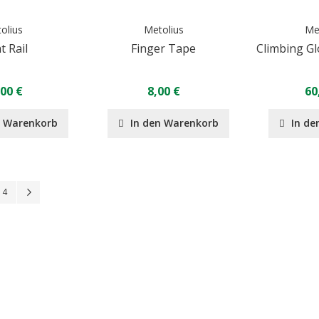
olius
Metolius
Me
t Rail
Finger Tape
Climbing Gl
,00 €
8,00 €
60
n Warenkorb
In den Warenkorb
In de
Seite
Seite
Seite
Weiter
4