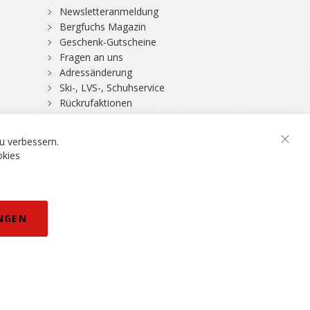
Newsletteranmeldung
Bergfuchs Magazin
Geschenk-Gutscheine
Fragen an uns
Adressänderung
Ski-, LVS-, Schuhservice
Rückrufaktionen
DSV-Skiversicherung
u verbessern.
Schli
okies
rklärung
NGEN
eisänderungen vorbehalten.