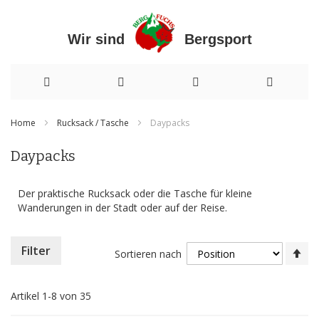
Wir sind Bergsport
Direkt
Home
Rucksack / Tasche
Daypacks
zum
Daypacks
Inhalt
Der praktische Rucksack oder die Tasche für kleine
Wanderungen in der Stadt oder auf der Reise.
In
Filter
Sortieren nach
ab
Re
Artikel
1
-
8
von
35