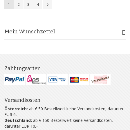
Sie lesen gerade Seite
Seite
Seite
Seite
Seite
Weiter
1
2
3
4
Mein Wunschzettel
Zahlungsarten
Versandkosten
Österreich:
ab € 50 Bestellwert keine Versandkosten, darunter
EUR 6,-
Deutschland:
ab € 150 Bestellwert keine Versandkosten,
darunter EUR 10,-