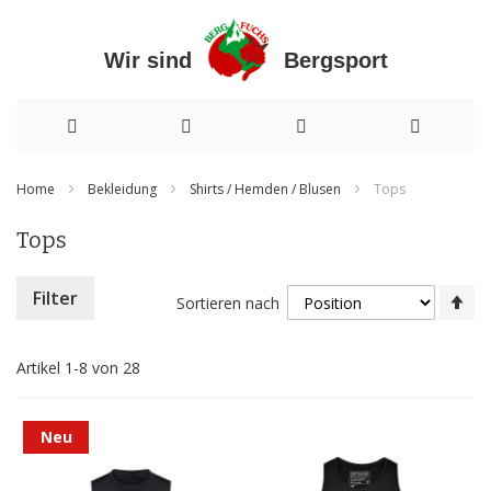
Wir sind Bergsport
Direkt
Home
Bekleidung
Shirts / Hemden / Blusen
Tops
zum
Tops
Inhalt
In
Filter
Sortieren nach
ab
Re
Artikel
1
-
8
von
28
Neu