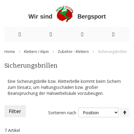
Wir sind Bergsport
Direkt
Home
Klettern / Alpin
Zubehör - Klettern
Sicherungsbrillen
zum
Sicherungsbrillen
Inhalt
Eine Sicherungsbrille bzw. Kletterbrille kommt beim Sichern
zum Einsatz, um Haltungsschäden bzw. großer
Beanspruchung der Halswirbelsäule vorzubeugen.
In
Filter
Sortieren nach
ab
Re
7
Artikel