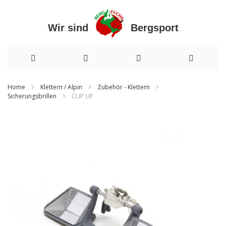
Wir sind Bergsport
Direkt
Home
Klettern / Alpin
Zubehör - Klettern
Sicherungsbrillen
CLIP UP
zum
Inhalt
Zum
Ende
der
Bildergalerie
springen