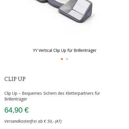
YY Vertical Clip Up für Brillenträger
Zum
Anfang
der
CLIP UP
Bildergalerie
springen
Clip Up – Bequemes Sichern des Kletterpartners für
Brillenträger
64,90 €
Versandkostenfrei ab € 50,- (AT)