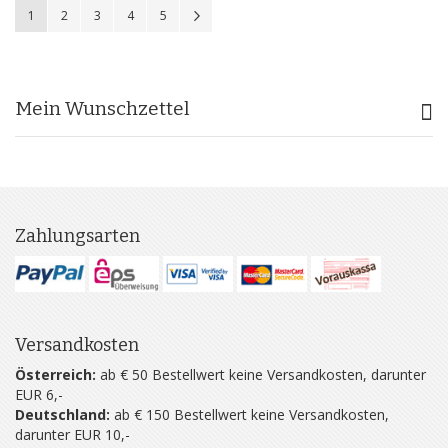
Sie lesen gerade Seite
Seite
Seite
Seite
Seite
Seite
Weiter
1
2
3
4
5
Mein Wunschzettel
Zahlungsarten
Versandkosten
Österreich:
ab € 50 Bestellwert keine Versandkosten, darunter
EUR 6,-
Deutschland:
ab € 150 Bestellwert keine Versandkosten,
darunter EUR 10,-