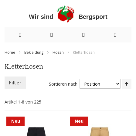
Wir sind Bergsport
Direkt
Home
Bekleidung
Hosen
Kletterhosen
zum
Kletterhosen
Inhalt
In
Filter
Sortieren nach
ab
Re
Artikel
1
-
8
von
225
Neu
Neu