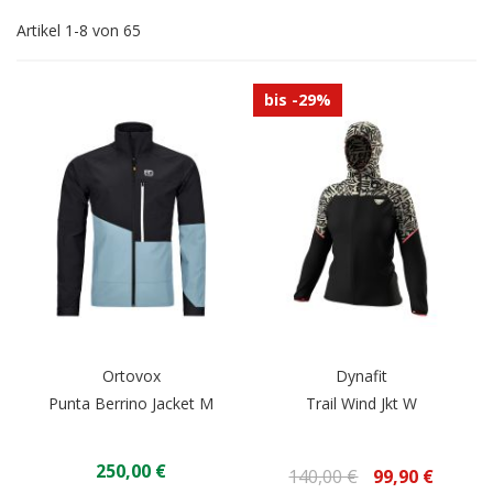
Re
Artikel
1
-
8
von
65
bis -29%
Ortovox
Dynafit
Punta Berrino Jacket M
Trail Wind Jkt W
250,00 €
140,00 €
99,90 €