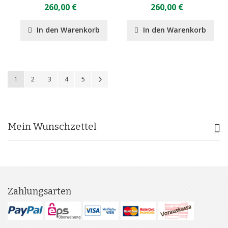
260,00 €
260,00 €
In den Warenkorb
In den Warenkorb
Seite
Sie lesen gerade Seite
Seite
Seite
Seite
Seite
Seite
Weiter
1
2
3
4
5
Mein Wunschzettel
Zahlungsarten