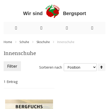
Wir sind Bergsport
Direkt
Home
Schuhe
Skischuhe
Innenschuhe
zum
Innenschuhe
Inhalt
In
Filter
Sortieren nach
ab
Re
1
Eintrag