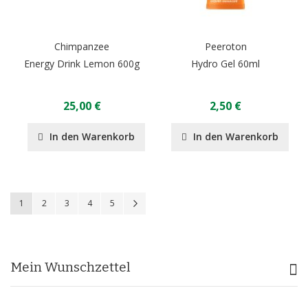
Chimpanzee
Peeroton
Energy Drink Lemon 600g
Hydro Gel 60ml
25,00 €
2,50 €
In den Warenkorb
In den Warenkorb
Seite
Sie lesen gerade Seite
Seite
Seite
Seite
Seite
Seite
Weiter
1
2
3
4
5
Mein Wunschzettel