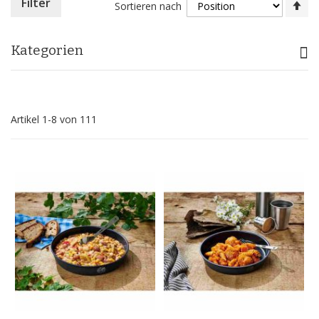
In
Filter
Sortieren nach
ab
Re
Kategorien
Artikel
1
-
8
von
111