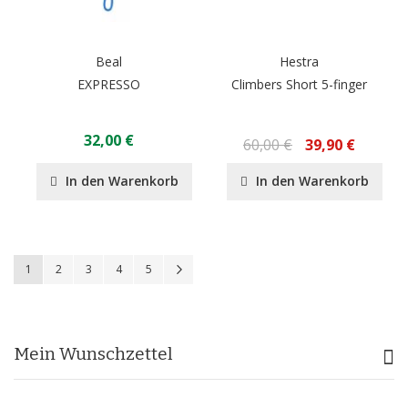
Beal
Hestra
EXPRESSO
Climbers Short 5-finger
32,00 €
60,00 €
39,90 €
In den Warenkorb
In den Warenkorb
Seite
Sie lesen gerade Seite
Seite
Seite
Seite
Seite
Seite
Weiter
1
2
3
4
5
Mein Wunschzettel