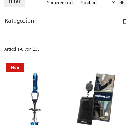
In
Filter
Sortieren nach
ab
Re
Kategorien
Artikel
1
-
8
von
238
Neu