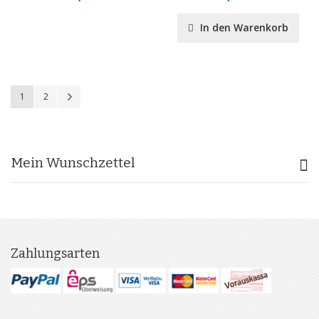
In den Warenkorb
Seite
Sie lesen gerade Seite
Seite
Seite
Weiter
1
2
Mein Wunschzettel
Zahlungsarten