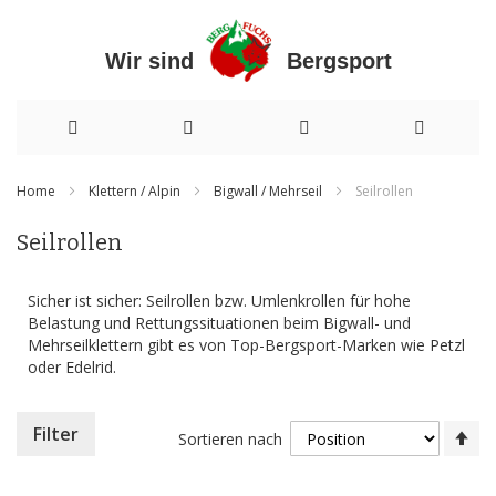
Wir sind Bergsport
Direkt
Home
Klettern / Alpin
Bigwall / Mehrseil
Seilrollen
zum
Seilrollen
Inhalt
Sicher ist sicher: Seilrollen bzw. Umlenkrollen für hohe
Belastung und Rettungssituationen beim Bigwall- und
Mehrseilklettern gibt es von Top-Bergsport-Marken wie Petzl
oder Edelrid.
In
Filter
Sortieren nach
ab
Re