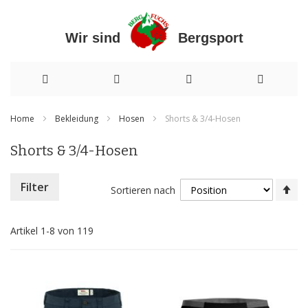
Wir sind Bergsport
Direkt
Home
Bekleidung
Hosen
Shorts & 3/4-Hosen
zum
Shorts & 3/4-Hosen
Inhalt
In
Filter
Sortieren nach
ab
Re
Artikel
1
-
8
von
119