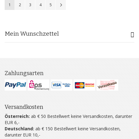
Sie lesen gerade Seite
Seite
Seite
Seite
Seite
Seite
Weiter
1
2
3
4
5
Mein Wunschzettel
Zahlungsarten
Versandkosten
Österreich:
ab € 50 Bestellwert keine Versandkosten, darunter
EUR 6,-
Deutschland:
ab € 150 Bestellwert keine Versandkosten,
darunter EUR 10,-