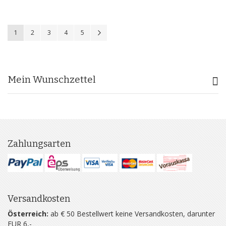
Seite
Sie lesen gerade Seite
Seite
Seite
Seite
Seite
Seite
Weiter
1
2
3
4
5
Mein Wunschzettel
Zahlungsarten
Versandkosten
Österreich:
ab € 50 Bestellwert keine Versandkosten, darunter
EUR 6,-