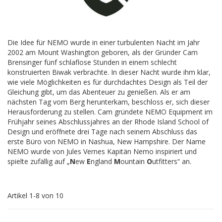
Die Idee für NEMO wurde in einer turbulenten Nacht im Jahr
2002 am Mount Washington geboren, als der Gründer Cam
Brensinger fünf schlaflose Stunden in einem schlecht
konstruierten Biwak verbrachte. In dieser Nacht wurde ihm klar,
wie viele Möglichkeiten es für durchdachtes Design als Teil der
Gleichung gibt, um das Abenteuer zu genießen. Als er am
nächsten Tag vom Berg herunterkam, beschloss er, sich dieser
Herausforderung zu stellen. Cam gründete NEMO Equipment im
Frühjahr seines Abschlussjahres an der Rhode Island School of
Design und eröffnete drei Tage nach seinem Abschluss das
erste Büro von NEMO in Nashua, New Hampshire. Der Name
NEMO wurde von Jules Vernes Kapitän Nemo inspiriert und
spielte zufällig auf „
N
ew
E
ngland
M
ountain
O
utfitters“ an.
Artikel
1
-
8
von
10