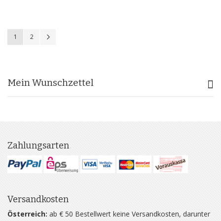
Seite
Sie lesen gerade Seite
Seite
Seite
Weiter
1
2
Mein Wunschzettel
Zahlungsarten
Versandkosten
Österreich:
ab € 50 Bestellwert keine Versandkosten, darunter