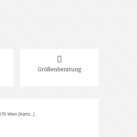
Größenberatung
070 Wien [
Karte...
]