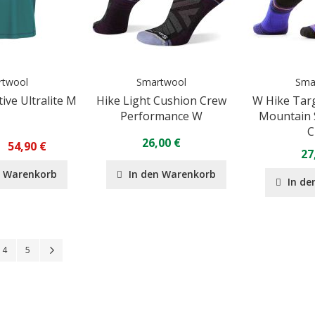
rtwool
Smartwool
Sma
ive Ultralite M
Hike Light Cushion Crew
W Hike Tar
Performance W
Mountain S
C
26,00 €
54,90 €
27
n Warenkorb
In den Warenkorb
In de
Seite
Seite
Seite
Seite
Weiter
4
5