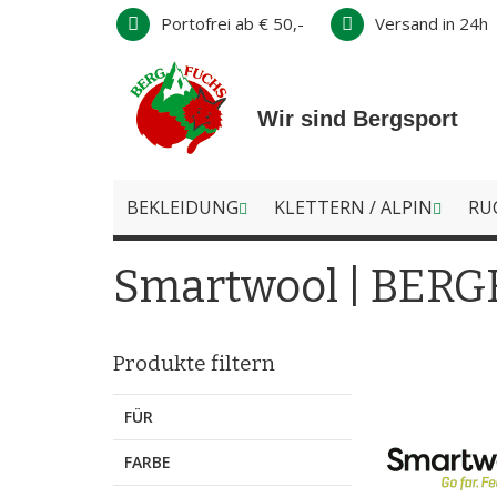
Direkt
Portofrei ab € 50,-
Versand in 24h
zum
Inhalt
Wir sind Bergsport
BEKLEIDUNG
KLETTERN / ALPIN
RU
Smartwool | BERG
Produkte filtern
FÜR
FARBE