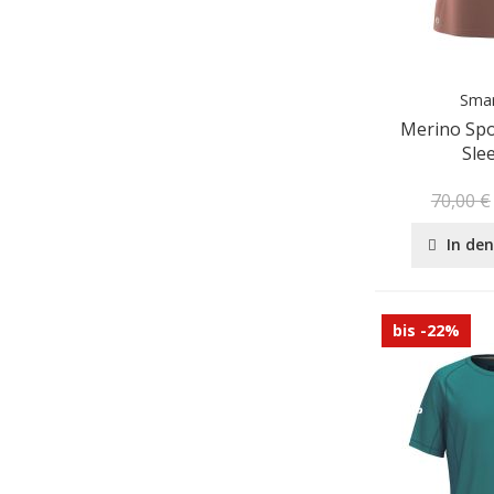
Sma
Merino Spo
Sle
70,00 €
In de
bis -22%