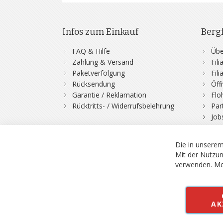
Infos zum Einkauf
Berg
FAQ & Hilfe
Übe
Zahlung & Versand
Fil
Paketverfolgung
Fil
Rücksendung
Öff
Garantie / Reklamation
Flo
Rücktritts- / Widerrufsbelehrung
Par
Job
Die in unserem
Mit der Nutzun
verwenden.
Me
© 2026 Bergfuchs, Be
Vertrag widerruf
AK
Alle Preise inkl.