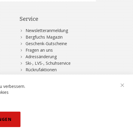
Service
Newsletteranmeldung
Bergfuchs Magazin
Geschenk-Gutscheine
Fragen an uns
Adressänderung
Ski-, LVS-, Schuhservice
Rückrufaktionen
DSV-Skiversicherung
u verbessern.
Schli
okies
rklärung
NGEN
eisänderungen vorbehalten.