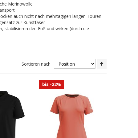
iche Merinowolle
ransport
 Socken auch nicht nach mehrtägigen langen Touren
ensatz zur Kunstfaser
, stabilisieren den Fuß und wirken (durch die
In
Sortieren nach
absteigender
Reihenfolge
bis -22%