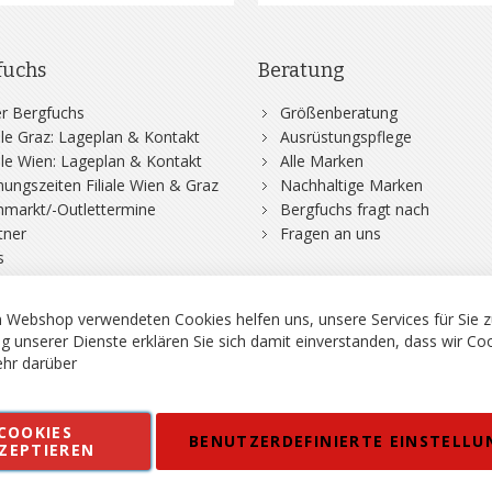
fuchs
Beratung
r Bergfuchs
Größenberatung
iale Graz: Lageplan & Kontakt
Ausrüstungspflege
iale Wien: Lageplan & Kontakt
Alle Marken
nungszeiten Filiale Wien & Graz
Nachhaltige Marken
hmarkt/-Outlettermine
Bergfuchs fragt nach
tner
Fragen an uns
s
 Webshop verwendeten Cookies helfen uns, unsere Services für Sie z
g unserer Dienste erklären Sie sich damit einverstanden, dass wir Co
hr darüber
rgsport S. Steiner GmbH - Shop für Bergsport, Klettern und Outdoor.
COOKIES
en
Kontakt
Impressum
AGB
Datenschutz
Barrierefreiheitse
BENUTZERDEFINIERTE EINSTELLU
ZEPTIEREN
 MWSt. in EUR, Angebot solange Vorrat reicht. Fehler, Irrtümer und Pr