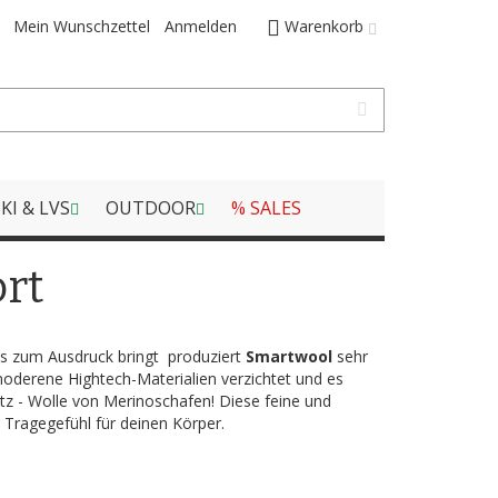
Mein Wunschzettel
Anmelden
Warenkorb
KI & LVS
OUTDOOR
% SALES
rt
ts zum Ausdruck bringt produziert
Smartwool
sehr
 moderene Hightech-Materialien verzichtet und es
z - Wolle von Merinoschafen! Diese feine und
s Tragegefühl für deinen Körper.