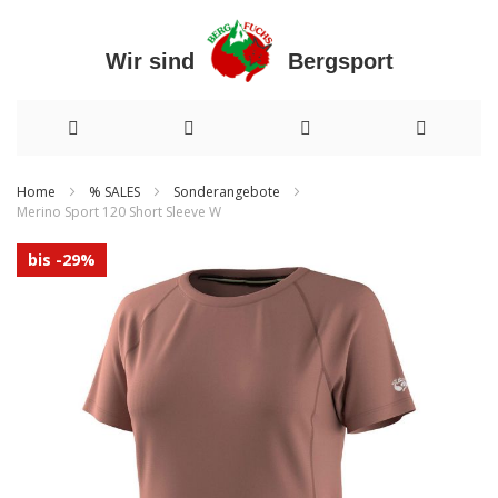
Wir sind Bergsport
Direkt
Home
% SALES
Sonderangebote
Merino Sport 120 Short Sleeve W
zum
Zum
Inhalt
bis -29%
Ende
der
Bildergalerie
springen