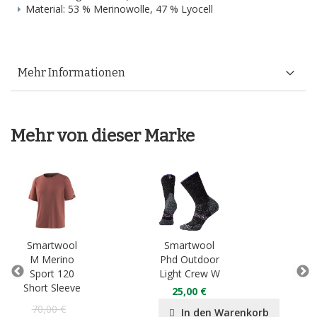
Material: 53 % Merinowolle, 47 % Lyocell
Mehr Informationen
Mehr von dieser Marke
Smartwool
Smartwool
Sm
M Merino
Phd Outdoor
Meri
Sport 120
Light Crew W
1
Short Sleeve
Ber
25,00 €
Ed
70,00 €
In den Warenkorb