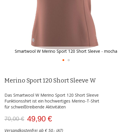
Smartwool W Merino Sport 120 Short Sleeve - mocha
Zum
Anfang
der
Merino Sport 120 Short Sleeve W
Bildergalerie
springen
Das Smartwool W Merino Sport 120 Short Sleeve
Funktionsshirt ist ein hochwertiges Merino-T-Shirt
für schweißtreibende Aktivitäten
49,90 €
70,00 €
Versandkostenfrei ab € 50,- (AT)