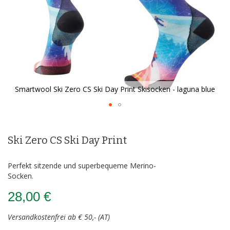
Smartwool Ski Zero CS Ski Day Print Skisocken - laguna blue
Zum
Anfang
der
Ski Zero CS Ski Day Print
Bildergalerie
springen
Perfekt sitzende und superbequeme Merino-
Socken.
28,00 €
Versandkostenfrei ab € 50,- (AT)