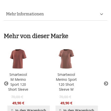
Mehr Informationen
Mehr von dieser Marke
Smartwool
Smartwool
Sm
M Merino
Merino Sport
Phd
Sport 120
120 Short
Ligh
Short Sleeve
Sleeve W
2
70,00 €
70,00 €
49,90 €
49,90 €
In den Warenkorb
In den Warenkorb