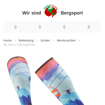
Wir sind Bergsport
Direkt
Home
Bekleidung
Socken
Merinosocken
Ski Zero CS Ski Day Print
zum
Zum
Inhalt
Ende
der
Bildergalerie
springen