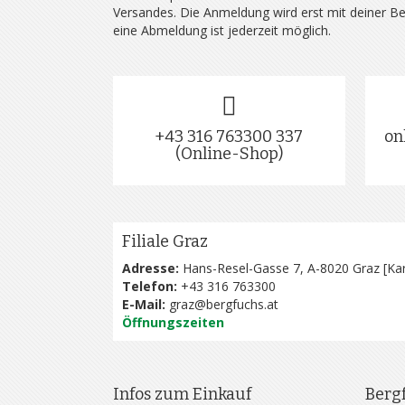
Versandes. Die Anmeldung wird erst mit deiner B
eine Abmeldung ist jederzeit möglich.
+43 316 763300 337
on
(Online-Shop)
Filiale Graz
Adresse:
Hans-Resel-Gasse 7, A-8020 Graz [
Kar
Telefon:
+43 316 763300
E-Mail:
graz@bergfuchs.at
Öffnungszeiten
Infos zum Einkauf
Berg