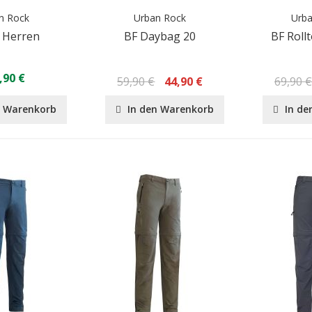
n Rock
Urban Rock
Urb
e Herren
BF Daybag 20
BF Roll
,90 €
59,90 €
44,90 €
69,90 
n Warenkorb
In den Warenkorb
In de