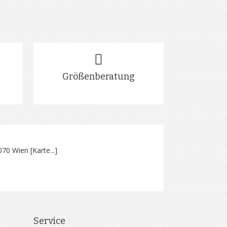
Größenberatung
070 Wien [
Karte...
]
Service