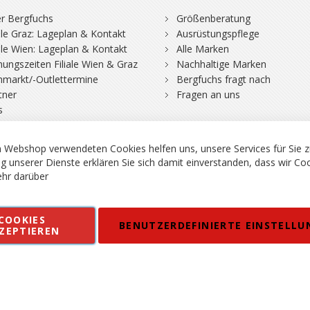
r Bergfuchs
Größenberatung
iale Graz: Lageplan & Kontakt
Ausrüstungspflege
iale Wien: Lageplan & Kontakt
Alle Marken
nungszeiten Filiale Wien & Graz
Nachhaltige Marken
hmarkt/-Outlettermine
Bergfuchs fragt nach
tner
Fragen an uns
s
 Webshop verwendeten Cookies helfen uns, unsere Services für Sie z
g unserer Dienste erklären Sie sich damit einverstanden, dass wir Co
hr darüber
rgsport S. Steiner GmbH - Shop für Bergsport, Klettern und Outdoor.
COOKIES
en
Kontakt
Impressum
AGB
Datenschutz
Barrierefreiheitse
BENUTZERDEFINIERTE EINSTELLU
ZEPTIEREN
 MWSt. in EUR, Angebot solange Vorrat reicht. Fehler, Irrtümer und Pr