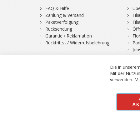
FAQ & Hilfe
Übe
Zahlung & Versand
Fil
Paketverfolgung
Fil
Rücksendung
Öff
Garantie / Reklamation
Flo
Rücktritts- / Widerrufsbelehrung
Par
Job
Die in unserem
Mit der Nutzun
verwenden.
Me
© 2026 Bergfuchs, Be
Vertrag widerruf
AK
Alle Preise inkl.