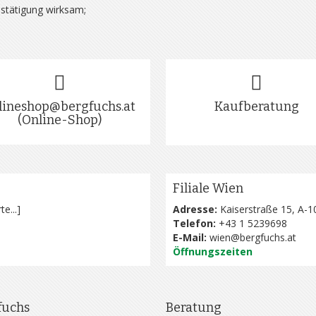
estätigung wirksam;
lineshop@bergfuchs.at
Kaufberatung
(Online-Shop)
Filiale Wien
te...
]
Adresse:
Kaiserstraße 15, A-1
Telefon:
+43 1 5239698
E-Mail:
wien@bergfuchs.at
Öffnungszeiten
fuchs
Beratung