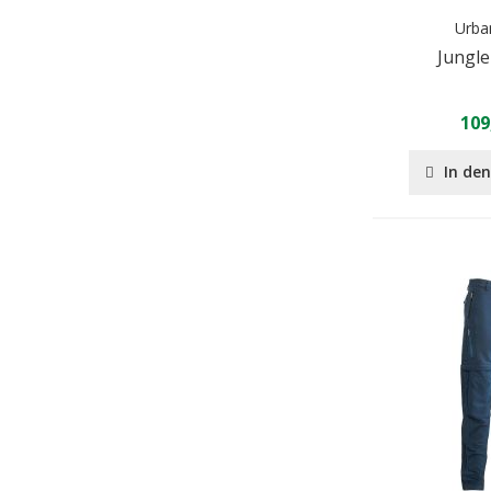
Urba
Jungl
109
In de