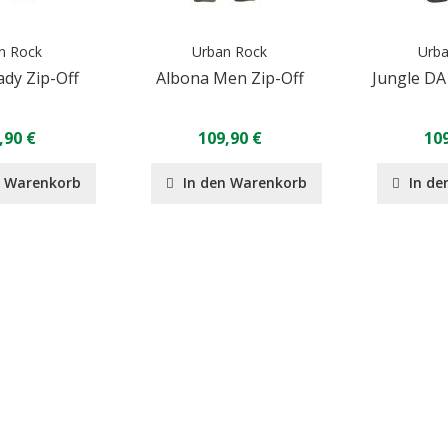
n Rock
Urban Rock
Urb
ady Zip-Off
Albona Men Zip-Off
Jungle DA 
,90 €
109,90 €
109
n Warenkorb
In den Warenkorb
In de
Seite
eite
eiter