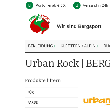
Direkt
Portofrei ab € 50,-
Versand in 24h
zum
Inhalt
Wir sind Bergsport
BEKLEIDUNG
KLETTERN / ALPIN
RU
Urban Rock | BER
Produkte filtern
FÜR
FARBE