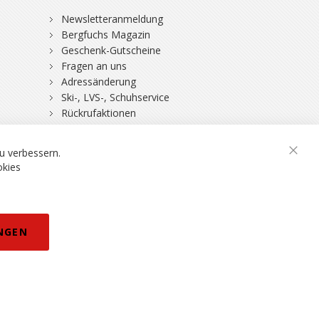
Newsletteranmeldung
Bergfuchs Magazin
Geschenk-Gutscheine
Fragen an uns
Adressänderung
Ski-, LVS-, Schuhservice
Rückrufaktionen
DSV-Skiversicherung
u verbessern.
Schli
okies
rklärung
NGEN
eisänderungen vorbehalten.