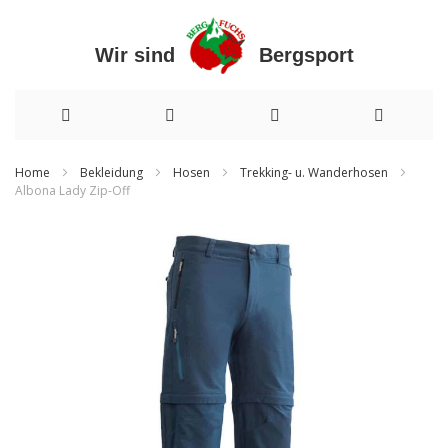
Wir sind Bergsport
Direkt
Home
Bekleidung
Hosen
Trekking- u. Wanderhosen
Albona Lady Zip-Off
zum
Zum
Inhalt
Ende
der
Bildergalerie
springen