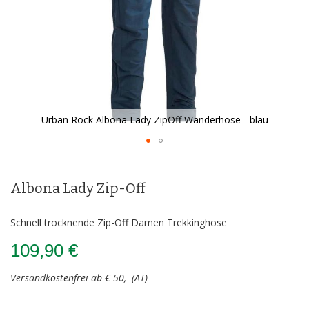
Urban Rock Albona Lady ZipOff Wanderhose - blau
Zum
Anfang
der
Albona Lady Zip-Off
Bildergalerie
springen
Schnell trocknende Zip-Off Damen Trekkinghose
109,90 €
Versandkostenfrei ab € 50,- (AT)