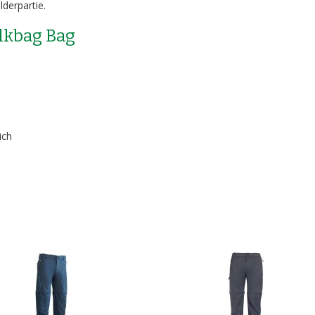
lderpartie.
lkbag Bag
ich