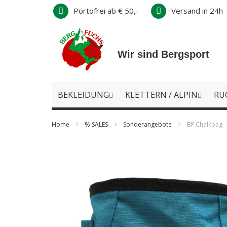
Direkt
Portofrei ab € 50,-
Versand in 24h
zum
Inhalt
Wir sind Bergsport
BEKLEIDUNG
KLETTERN / ALPIN
RU
Home
% SALES
Sonderangebote
BF Chalkbag
Zum
Ende
der
Bildergalerie
springen