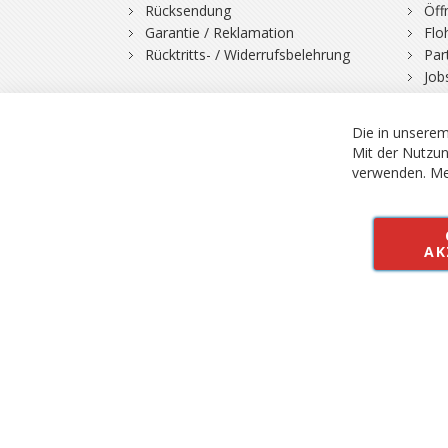
Rücksendung
Öff
Garantie / Reklamation
Flo
Rücktritts- / Widerrufsbelehrung
Par
Job
Die in unserem
Mit der Nutzun
verwenden.
Me
© 2026 Bergfuchs, Be
Vertrag widerruf
AK
Alle Preise inkl.