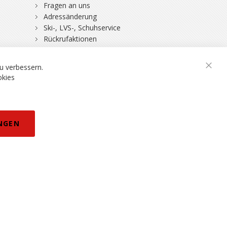
Fragen an uns
Adressänderung
Ski-, LVS-, Schuhservice
Rückrufaktionen
DSV-Skiversicherung
u verbessern.
Schli
okies
rklärung
NGEN
eisänderungen vorbehalten.