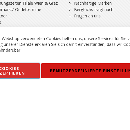
nungszeiten Filiale Wien & Graz
Nachhaltige Marken
hmarkt/-Outlettermine
Bergfuchs fragt nach
tner
Fragen an uns
s
 Webshop verwendeten Cookies helfen uns, unsere Services für Sie z
g unserer Dienste erklären Sie sich damit einverstanden, dass wir Co
hr darüber
rgsport S. Steiner GmbH - Shop für Bergsport, Klettern und Outdoor.
COOKIES
en
Kontakt
Impressum
AGB
Datenschutz
Barrierefreiheitse
BENUTZERDEFINIERTE EINSTELLU
ZEPTIEREN
 MWSt. in EUR, Angebot solange Vorrat reicht. Fehler, Irrtümer und Pr