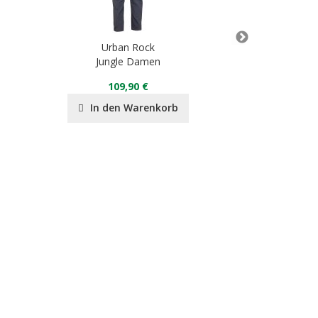
Urban Rock
Urb
Jungle Damen
Jungle DA
109,90 €
10
In den Warenkorb
In de