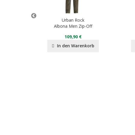
k
Urban Rock
20
Albona Men Zip-Off
0 €
109,90 €
nkorb
In den Warenkorb