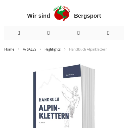
Wir sind Bergsport
Direkt
Home
% SALES
Highlights
Handbuch Alpinklettern
zum
Zum
Inhalt
Ende
der
Bildergalerie
springen