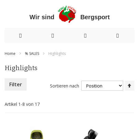
Wir sind Bergsport
Direkt
Home
% SALES
Highlights
zum
Highlights
Inhalt
In
Filter
Sortieren nach
ab
Re
Artikel
1
-
8
von
17