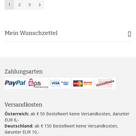
Sie lesen gerade Seite
Seite
Seite
Seite
Weiter
1
2
3
Mein Wunschzettel
Zahlungsarten
Versandkosten
Österreich:
ab € 50 Bestellwert keine Versandkosten, darunter
EUR 6,-
Deutschland:
ab € 150 Bestellwert keine Versandkosten,
darunter EUR 10,-