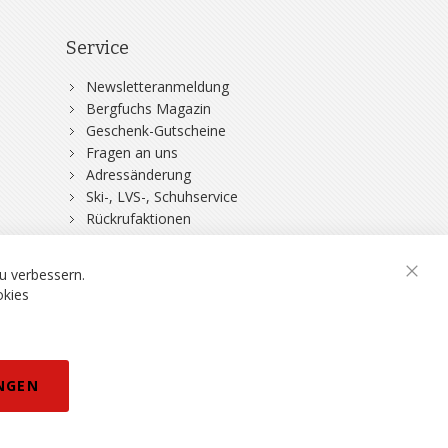
Service
Newsletteranmeldung
Bergfuchs Magazin
Geschenk-Gutscheine
Fragen an uns
Adressänderung
Ski-, LVS-, Schuhservice
Rückrufaktionen
DSV-Skiversicherung
u verbessern.
Schli
okies
rklärung
NGEN
eisänderungen vorbehalten.