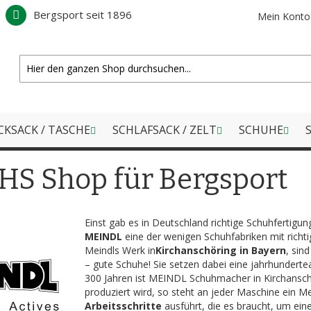
Bergsport seit 1896
Mein Konto
CKSACK / TASCHE
SCHLAFSACK / ZELT
SCHUHE
S
HS Shop für Bergsport
Einst gab es in Deutschland richtige Schuhfertigu
MEINDL
eine der wenigen Schuhfabriken mit richti
Meindls Werk in
Kirchanschöring in Bayern
, sin
– gute Schuhe! Sie setzen dabei eine jahrhundertea
300 Jahren ist MEINDL Schuhmacher in Kirchansc
produziert wird, so steht an jeder Maschine ein M
Arbeitsschritte
ausführt, die es braucht, um ein