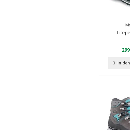
Me
Litep
299
In de