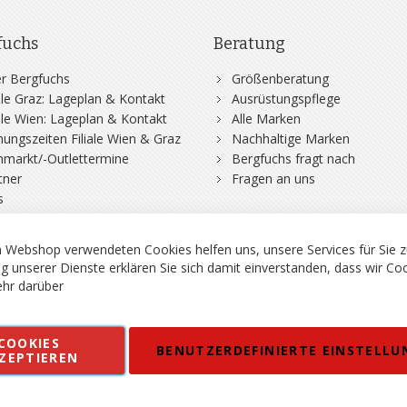
fuchs
Beratung
r Bergfuchs
Größenberatung
iale Graz: Lageplan & Kontakt
Ausrüstungspflege
iale Wien: Lageplan & Kontakt
Alle Marken
nungszeiten Filiale Wien & Graz
Nachhaltige Marken
hmarkt/-Outlettermine
Bergfuchs fragt nach
tner
Fragen an uns
s
 Webshop verwendeten Cookies helfen uns, unsere Services für Sie z
g unserer Dienste erklären Sie sich damit einverstanden, dass wir Co
hr darüber
rgsport S. Steiner GmbH - Shop für Bergsport, Klettern und Outdoor.
COOKIES
en
Kontakt
Impressum
AGB
Datenschutz
Barrierefreiheitse
BENUTZERDEFINIERTE EINSTELLU
ZEPTIEREN
 MWSt. in EUR, Angebot solange Vorrat reicht. Fehler, Irrtümer und Pr