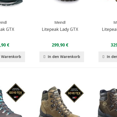
indl
Meindl
M
eak GTX
Litepeak Lady GTX
Litepea
,90 €
299,90 €
329
n Warenkorb
In den Warenkorb
In de