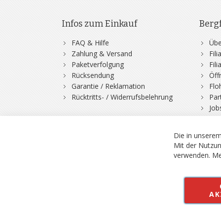
Infos zum Einkauf
Berg
FAQ & Hilfe
Übe
Zahlung & Versand
Fil
Paketverfolgung
Fil
Rücksendung
Öff
Garantie / Reklamation
Flo
Rücktritts- / Widerrufsbelehrung
Par
Job
Die in unserem
Mit der Nutzun
verwenden.
Me
© 2026 Bergfuchs, Be
Vertrag widerruf
AK
Alle Preise inkl.