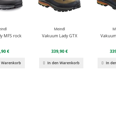
indl
Meindl
M
dy MFS rock
Vakuum Lady GTX
Vakuum
,90 €
339,90 €
339
n Warenkorb
In den Warenkorb
In de
Seite
eite
eiter