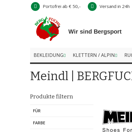
Direkt
Portofrei ab € 50,-
Versand in 24h
zum
Inhalt
Wir sind Bergsport
BEKLEIDUNG
KLETTERN / ALPIN
RU
Meindl | BERGFUC
Produkte filtern
FÜR
FARBE