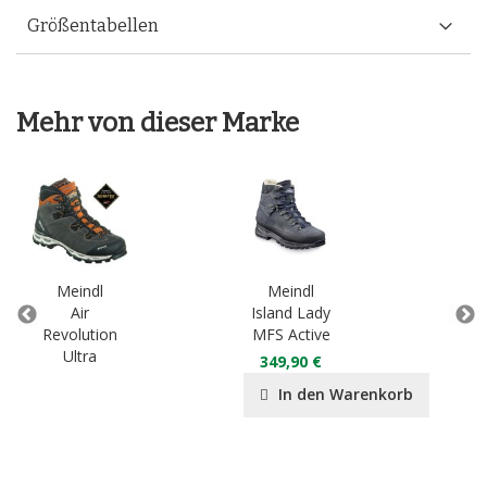
Größentabellen
Mehr von dieser Marke
Meindl
Meindl
M
Air
Island Lady
Isl
Revolution
MFS Active
Ultra
349,90 €
34
In den Warenkorb