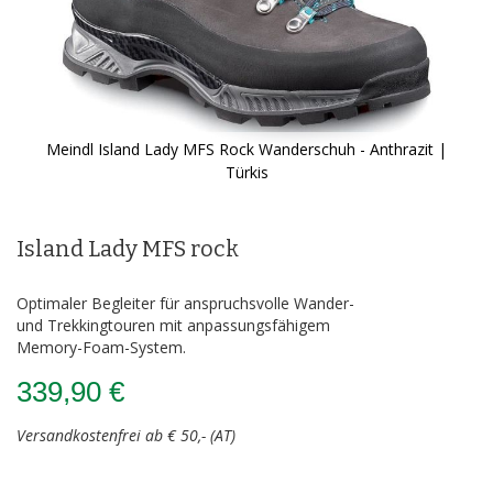
Meindl Island Lady MFS Rock Wanderschuh - Anthrazit |
Türkis
Zum
Anfang
der
Island Lady MFS rock
Bildergalerie
springen
Optimaler Begleiter für anspruchsvolle Wander-
und Trekkingtouren mit anpassungsfähigem
Memory-Foam-System.
339,90 €
Versandkostenfrei ab € 50,- (AT)