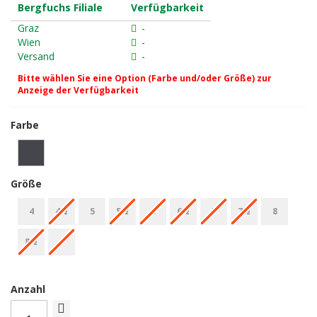
Bergfuchs Filiale
Verfügbarkeit
Graz
-
Wien
-
Versand
-
Bitte wählen Sie eine Option (Farbe und/oder Größe) zur
Anzeige der Verfügbarkeit
Farbe
Größe
4
4½
5
5½
6
6½
7
7½
8
8½
9
Anzahl