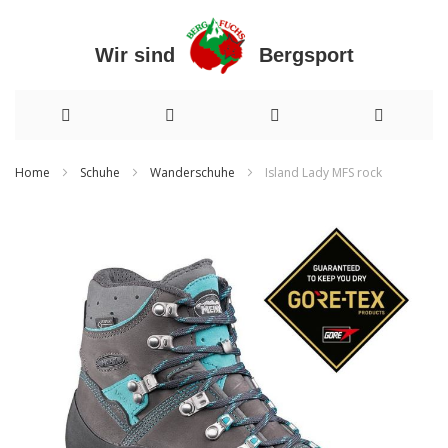
Wir sind Bergsport
Direkt
Home
Schuhe
Wanderschuhe
Island Lady MFS rock
zum
Zum
Inhalt
Ende
der
Bildergalerie
springen