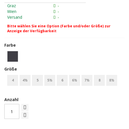
Graz
-
Wien
-
Versand
-
Bitte wählen Sie eine Option (Farbe und/oder Größe) zur
Anzeige der Verfügbarkeit
Farbe
Größe
4
4½
5
5½
6
6½
7½
8
8½
Anzahl