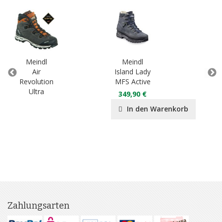
Meindl
Meindl
M
Air
Island Lady
Isl
Revolution
MFS Active
Ultra
349,90 €
34
In den Warenkorb
Zahlungsarten