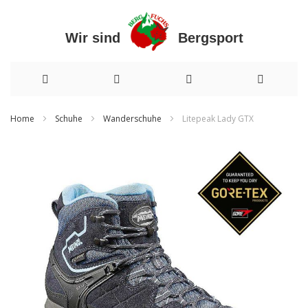
Wir sind Bergsport
Direkt
Home
Schuhe
Wanderschuhe
Litepeak Lady GTX
zum
Zum
Inhalt
Ende
der
Bildergalerie
springen