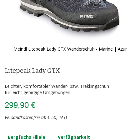
Meindl Litepeak Lady GTX Wanderschuh - Marine | Azur
Zum
Anfang
der
Litepeak Lady GTX
Bildergalerie
springen
Leichter, komfortabler Wander- bzw. Trekkingschuh
für leicht gebirgige Umgebungen
299,90 €
Versandkostenfrei ab € 50,- (AT)
Bergfuchs Filiale
Verfügbarkeit