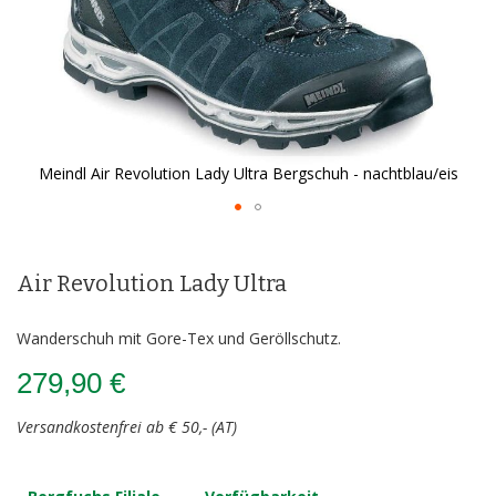
Meindl Air Revolution Lady Ultra Bergschuh - nachtblau/eis
Zum
Anfang
der
Air Revolution Lady Ultra
Bildergalerie
springen
Wanderschuh mit Gore-Tex und Geröllschutz.
279,90 €
Versandkostenfrei ab € 50,- (AT)