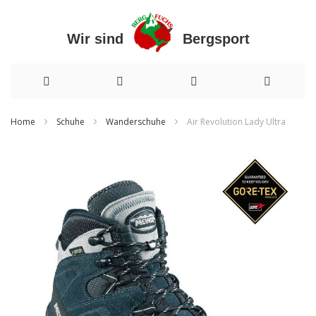
Wir sind Bergsport
Direkt
Home
Schuhe
Wanderschuhe
Air Revolution Lady Ultra
zum
Zum
Inhalt
Ende
der
Bildergalerie
springen