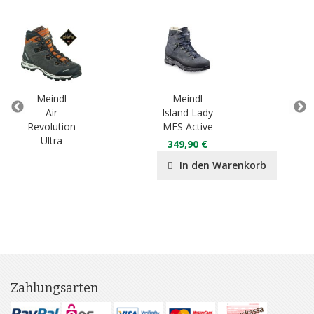
Meindl
Meindl
M
Air
Island Lady
Isl
Revolution
MFS Active
Ultra
349,90 €
34
In den Warenkorb
Zahlungsarten