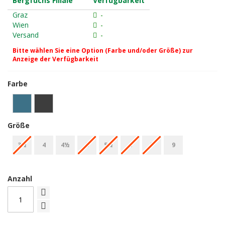
Bergfuchs Filiale
Verfügbarkeit
Graz
-
Wien
-
Versand
-
Bitte wählen Sie eine Option (Farbe und/oder Größe) zur
Anzeige der Verfügbarkeit
Farbe
Größe
3½
4
4½
5
5½
6
7
9
Anzahl