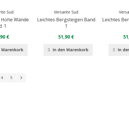
nte Sud
Versante Sud
Vers
k Hohe Wände
Leichtes Bergsteigen Band
Leichtes Be
d. 1
1
,90 €
51,90 €
51
n Warenkorb
In den Warenkorb
In de
Seite
Seite
Seite
Seite
Weiter
4
5