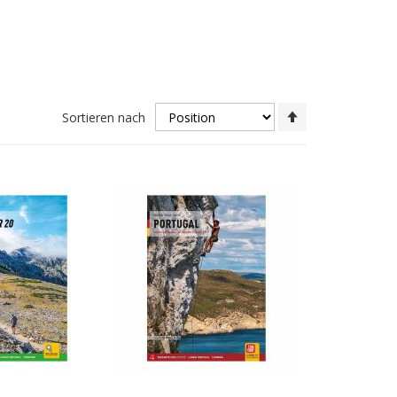
In
Sortieren nach
absteigender
Reihenfolge