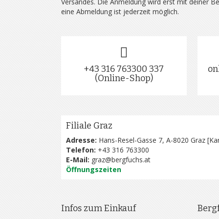
Versandes. Die Anmeldung wird erst mit deiner B
eine Abmeldung ist jederzeit möglich.
+43 316 763300 337
on
(Online-Shop)
Filiale Graz
Adresse:
Hans-Resel-Gasse 7, A-8020 Graz [
Kar
Telefon:
+43 316 763300
E-Mail:
graz@bergfuchs.at
Öffnungszeiten
Infos zum Einkauf
Berg