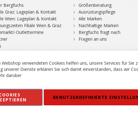
r Bergfuchs
Größenberatung
iale Graz: Lageplan & Kontakt
Ausrüstungspflege
iale Wien: Lageplan & Kontakt
Alle Marken
nungszeiten Filiale Wien & Graz
Nachhaltige Marken
hmarkt/-Outlettermine
Bergfuchs fragt nach
tner
Fragen an uns
s
 Webshop verwendeten Cookies helfen uns, unsere Services für Sie z
g unserer Dienste erklären Sie sich damit einverstanden, dass wir Co
hr darüber
rgsport S. Steiner GmbH - Shop für Bergsport, Klettern und Outdoor.
COOKIES
en
Kontakt
Impressum
AGB
Datenschutz
Barrierefreiheitse
BENUTZERDEFINIERTE EINSTELLU
ZEPTIEREN
 MWSt. in EUR, Angebot solange Vorrat reicht. Fehler, Irrtümer und Pr