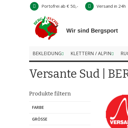
Direkt
Portofrei ab € 50,-
Versand in 24h
zum
Inhalt
Wir sind Bergsport
BEKLEIDUNG
KLETTERN / ALPIN
RU
Versante Sud | B
Produkte filtern
FARBE
GRÖSSE