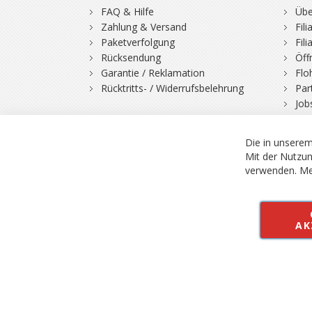
FAQ & Hilfe
Übe
Zahlung & Versand
Fil
Paketverfolgung
Fil
Rücksendung
Öff
Garantie / Reklamation
Flo
Rücktritts- / Widerrufsbelehrung
Par
Job
Die in unserem
Mit der Nutzun
verwenden.
Me
© 2026 Bergfuchs, Be
Vertrag widerruf
AK
Alle Preise inkl.