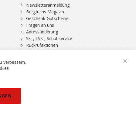
Newsletteranmeldung
Bergfuchs Magazin
Geschenk-Gutscheine
Fragen an uns
Adressänderung
Ski-, LVS-, Schuhservice
Rückrufaktionen
DSV-Skiversicherung
u verbessern.
Schli
okies
rklärung
NGEN
eisänderungen vorbehalten.