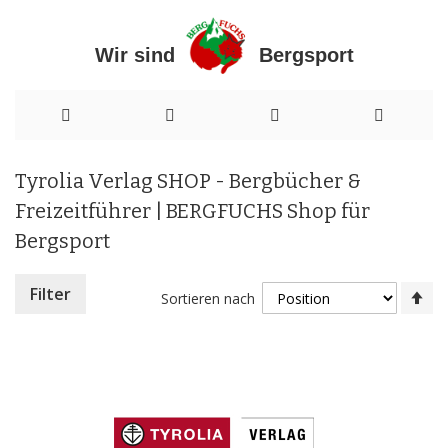
Wir sind Bergsport
Direkt
Tyrolia Verlag SHOP - Bergbücher &
zum
Freizeitführer | BERGFUCHS Shop für
Inhalt
Bergsport
In
Filter
Sortieren nach
ab
Re