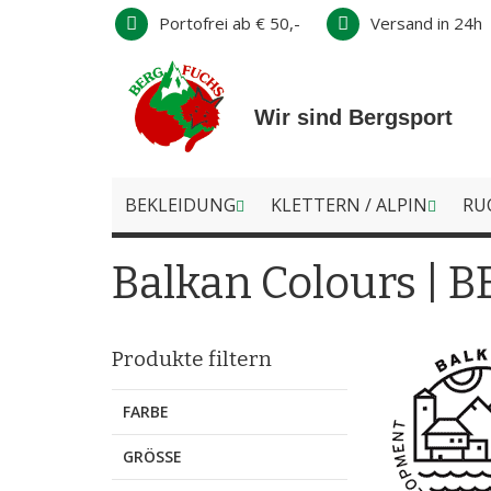
Direkt
Portofrei ab € 50,-
Versand in 24h
zum
Inhalt
Wir sind Bergsport
BEKLEIDUNG
KLETTERN / ALPIN
RU
Balkan Colours | 
Produkte filtern
FARBE
GRÖSSE