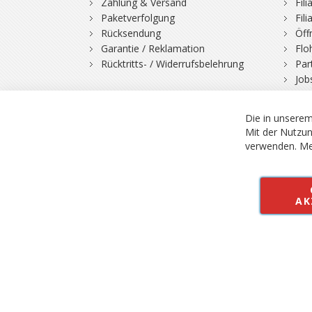
Zahlung & Versand
Fil
Paketverfolgung
Fil
Rücksendung
Öff
Garantie / Reklamation
Flo
Rücktritts- / Widerrufsbelehrung
Par
Job
Die in unserem
Mit der Nutzun
verwenden.
Me
© 2026 Bergfuchs, Be
Vertrag widerruf
AK
Alle Preise inkl.