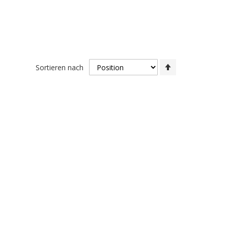
In
Sortieren nach
absteigender
Reihenfolge