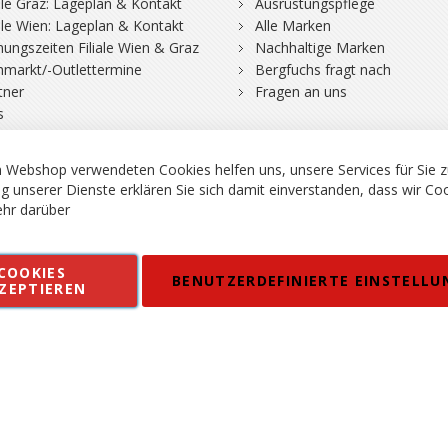
iale Graz: Lageplan & Kontakt
Ausrüstungspflege
iale Wien: Lageplan & Kontakt
Alle Marken
nungszeiten Filiale Wien & Graz
Nachhaltige Marken
hmarkt/-Outlettermine
Bergfuchs fragt nach
tner
Fragen an uns
s
 Webshop verwendeten Cookies helfen uns, unsere Services für Sie z
g unserer Dienste erklären Sie sich damit einverstanden, dass wir Co
hr darüber
rgsport S. Steiner GmbH - Shop für Bergsport, Klettern und Outdoor.
COOKIES
en
Kontakt
Impressum
AGB
Datenschutz
Barrierefreiheitse
BENUTZERDEFINIERTE EINSTELLU
ZEPTIEREN
 MWSt. in EUR, Angebot solange Vorrat reicht. Fehler, Irrtümer und Pr