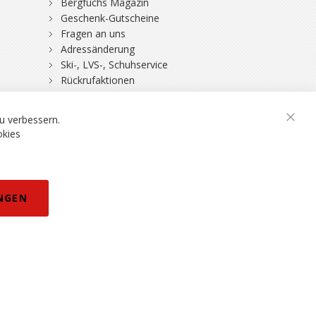
Bergfuchs Magazin
Geschenk-Gutscheine
Fragen an uns
Adressänderung
Ski-, LVS-, Schuhservice
Rückrufaktionen
DSV-Skiversicherung
u verbessern.
Schli
okies
rklärung
NGEN
eisänderungen vorbehalten.