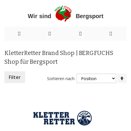
Wir sind Bergsport
Direkt
KletterRetter Brand Shop | BERGFUCHS
zum
Shop für Bergsport
Inhalt
In
Filter
Sortieren nach
ab
Re