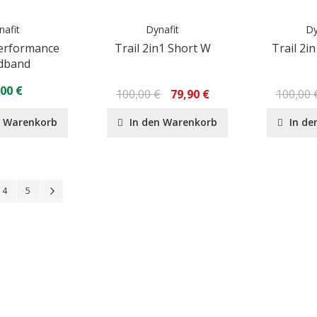
nafit
Dynafit
Dy
Performance
Trail 2in1 Short W
Trail 2i
dband
,00 €
100,00 €
79,90 €
100,00 
n Warenkorb
In den Warenkorb
In de
Seite
Seite
Seite
Seite
Weiter
4
5