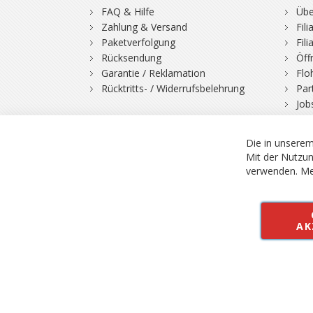
FAQ & Hilfe
Übe
Zahlung & Versand
Fil
Paketverfolgung
Fil
Rücksendung
Öff
Garantie / Reklamation
Flo
Rücktritts- / Widerrufsbelehrung
Par
Job
Die in unserem
Mit der Nutzun
verwenden.
Me
© 2026 Bergfuchs, Be
Vertrag widerruf
AK
Alle Preise inkl.