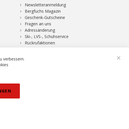
Newsletteranmeldung
Bergfuchs Magazin
Geschenk-Gutscheine
Fragen an uns
Adressänderung
Ski-, LVS-, Schuhservice
Rückrufaktionen
DSV-Skiversicherung
u verbessern.
Schli
okies
rklärung
NGEN
eisänderungen vorbehalten.