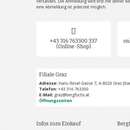
Versandes. Die Anmeldung wird erst mit deiner B
eine Abmeldung ist jederzeit möglich.
+43 316 763300 337
on
(Online-Shop)
Filiale Graz
Adresse:
Hans-Resel-Gasse 7, A-8020 Graz [
Kar
Telefon:
+43 316 763300
E-Mail:
graz@bergfuchs.at
Öffnungszeiten
Infos zum Einkauf
Berg