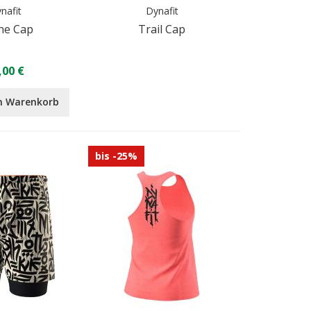
nafit
Dynafit
ne Cap
Trail Cap
,00 €
n Warenkorb
bis -25%