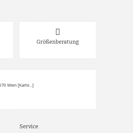
Größenberatung
070 Wien [
Karte...
]
Service