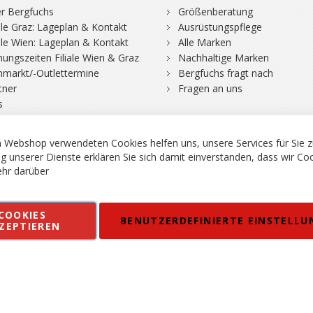
r Bergfuchs
Größenberatung
iale Graz: Lageplan & Kontakt
Ausrüstungspflege
iale Wien: Lageplan & Kontakt
Alle Marken
nungszeiten Filiale Wien & Graz
Nachhaltige Marken
hmarkt/-Outlettermine
Bergfuchs fragt nach
tner
Fragen an uns
s
 Webshop verwendeten Cookies helfen uns, unsere Services für Sie z
g unserer Dienste erklären Sie sich damit einverstanden, dass wir Co
hr darüber
rgsport S. Steiner GmbH - Shop für Bergsport, Klettern und Outdoor.
COOKIES
en
Kontakt
Impressum
AGB
Datenschutz
Barrierefreiheitse
BENUTZERDEFINIERTE EINSTELLU
ZEPTIEREN
 MWSt. in EUR, Angebot solange Vorrat reicht. Fehler, Irrtümer und Pr