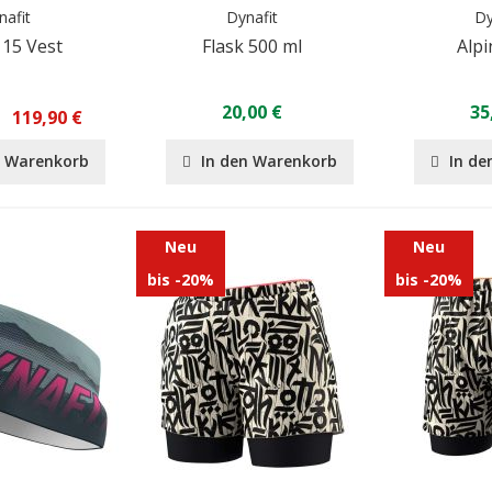
nafit
Dynafit
Dy
 15 Vest
Flask 500 ml
Alpi
20,00 €
35
119,90 €
n Warenkorb
In den Warenkorb
In de
Neu
Neu
bis -20%
bis -20%