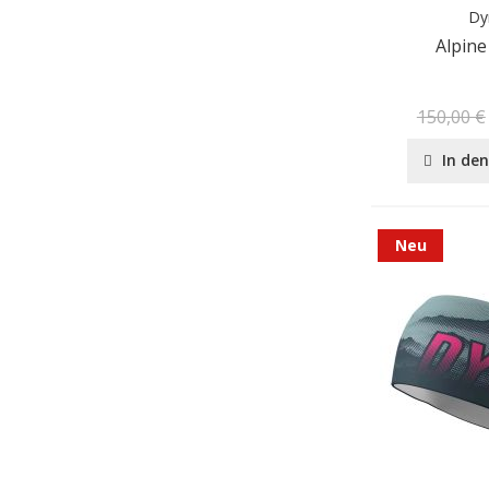
Dy
Alpine
150,00 €
In de
Neu