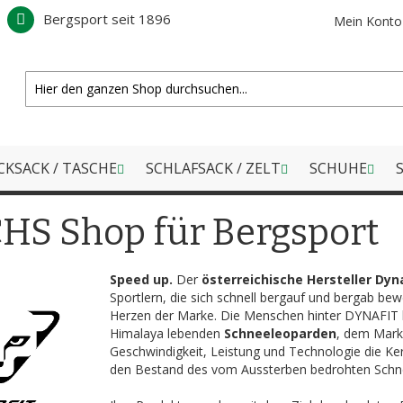
Bergsport seit 1896
Mein Konto
CKSACK / TASCHE
SCHLAFSACK / ZELT
SCHUHE
S
HS Shop für Bergsport
Speed up.
Der
österreichische Hersteller Dyna
Sportlern, die sich schnell bergauf und bergab b
Herzen der Marke. Die Menschen hinter DYNAFIT leb
Himalaya lebenden
Schneeleoparden
, dem Mark
Geschwindigkeit, Leistung und Technologie die Ker
den Bestand des vom Aussterben bedrohten Sch