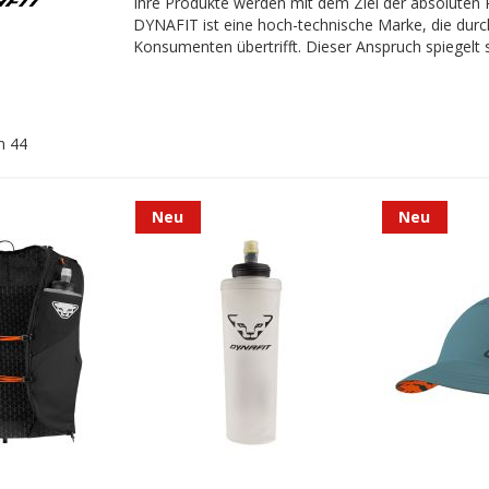
Ihre Produkte werden mit dem Ziel der absoluten Re
DYNAFIT ist eine hoch-technische Marke, die dur
Konsumenten übertrifft. Dieser Anspruch spiegelt 
n
44
Neu
Neu