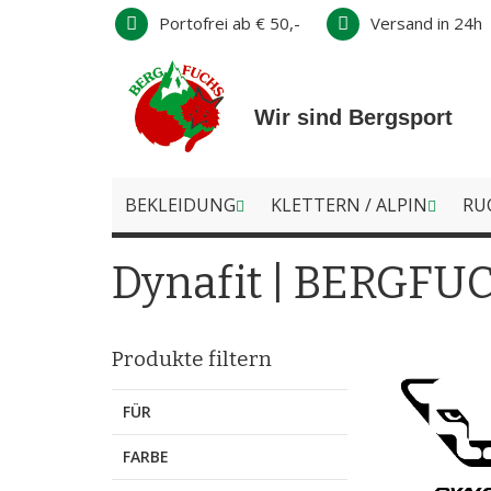
Direkt
Portofrei ab € 50,-
Versand in 24h
zum
Inhalt
Wir sind Bergsport
BEKLEIDUNG
KLETTERN / ALPIN
RU
Dynafit | BERGFUC
Produkte filtern
FÜR
FARBE