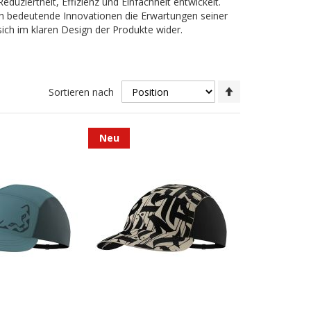
duziertheit, Effizienz und Einfachheit entwickelt.
ch bedeutende Innovationen die Erwartungen seiner
sich im klaren Design der Produkte wider.
In
Sortieren nach
absteigender
Reihenfolge
Neu