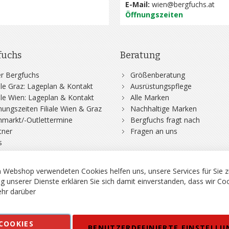
E-Mail:
wien@bergfuchs.at
Öffnungszeiten
fuchs
Beratung
r Bergfuchs
Größenberatung
iale Graz: Lageplan & Kontakt
Ausrüstungspflege
iale Wien: Lageplan & Kontakt
Alle Marken
nungszeiten Filiale Wien & Graz
Nachhaltige Marken
hmarkt/-Outlettermine
Bergfuchs fragt nach
tner
Fragen an uns
s
 Webshop verwendeten Cookies helfen uns, unsere Services für Sie z
g unserer Dienste erklären Sie sich damit einverstanden, dass wir Co
hr darüber
rgsport S. Steiner GmbH - Shop für Bergsport, Klettern und Outdoor.
COOKIES
en
Kontakt
Impressum
AGB
Datenschutz
Barrierefreiheitse
BENUTZERDEFINIERTE EINSTELLU