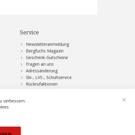
Service
Newsletteranmeldung
Bergfuchs Magazin
Geschenk-Gutscheine
Fragen an uns
Adressänderung
Ski-, LVS-, Schuhservice
Rückrufaktionen
DSV-Skiversicherung
u verbessern.
Schli
okies
rklärung
NGEN