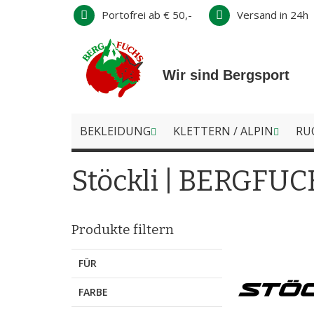
Direkt
Portofrei ab € 50,-
Versand in 24h
zum
Inhalt
Wir sind Bergsport
BEKLEIDUNG
KLETTERN / ALPIN
RU
Stöckli | BERGFUC
Produkte filtern
FÜR
FARBE