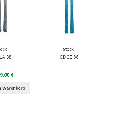
öckli
Stöckli
LA 88
EDGE 88
9,00 €
n Warenkorb