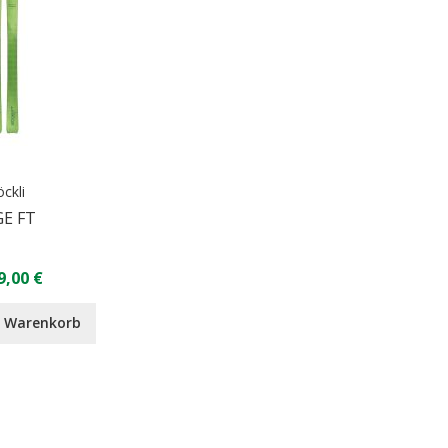
öckli
E FT
9,00 €
n Warenkorb