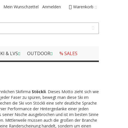
Mein Wunschzettel
Anmelden
Warenkorb
KI & LVS
OUTDOOR
% SALES
nlichen Skifirma
Stöckli
. Dieses Motto zieht sich wie
t jeder Faser zu spüren, bewegt man diese Ski im
hen die Ski von Stöckli eine sehr deutliche Sprache
hier Performance der Hintergedanke einer jeden
aus seiner Nische ausgebrochen und ist im besten Sinne
en. Mittlerweile müssen auch die großen der Branche
m eine Randerscheinung handelt, sondern um einen