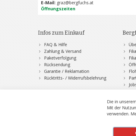
E-Mail:
graz@bergfuchs.at
Öffnungszeiten
Infos zum Einkauf
Berg
FAQ & Hilfe
Übe
Zahlung & Versand
Fil
Paketverfolgung
Fil
Rücksendung
Öff
Garantie / Reklamation
Flo
Rücktritts- / Widerrufsbelehrung
Par
Job
Die in unserem
Mit der Nutzun
verwenden.
Me
© 2026 Bergfuchs, Be
Vertrag widerruf