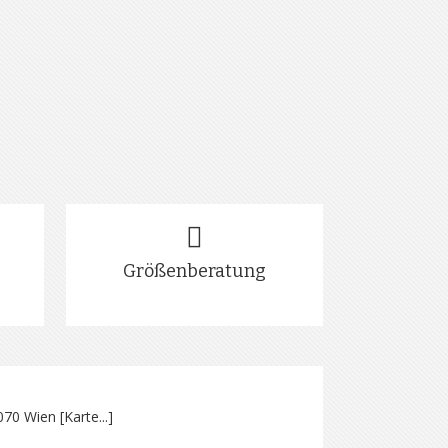
Größenberatung
070 Wien [
Karte...
]