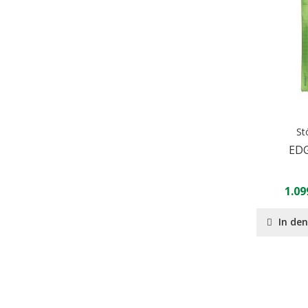
St
EDG
1.09
In de