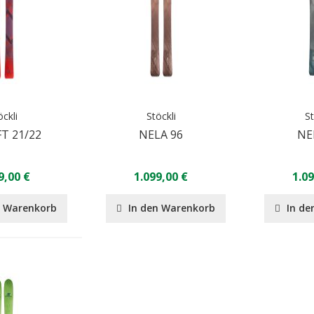
öckli
Stöckli
St
FT 21/22
NELA 96
NE
9,00 €
1.099,00 €
1.09
n Warenkorb
In den Warenkorb
In de