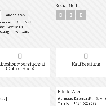
Social Media
Abonnieren
rsäumen! Die E-Mail
 des Newsletter-
estätigung wirksam;
lineshop@bergfuchs.at
Kaufberatung
(Online-Shop)
Filiale Wien
te...
]
Adresse:
Kaiserstraße 15, A-1
Telefon:
+43 1 5239698