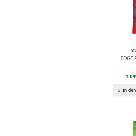
St
EDGE 
1.09
In de