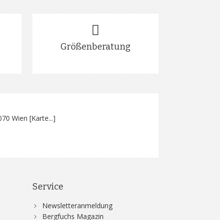
Größenberatung
070 Wien [
Karte...
]
Service
Newsletteranmeldung
Bergfuchs Magazin