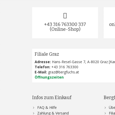
+43 316 763300 337
on
(Online-Shop)
Filiale Graz
Adresse:
Hans-Resel-Gasse 7, A-8020 Graz [
Kar
Telefon:
+43 316 763300
E-Mail:
graz@bergfuchs.at
Öffnungszeiten
Infos zum Einkauf
Berg
FAQ & Hilfe
Übe
Zahlung & Versand
Fil