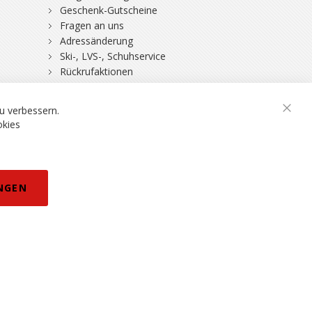
Geschenk-Gutscheine
Fragen an uns
Adressänderung
Ski-, LVS-, Schuhservice
Rückrufaktionen
DSV-Skiversicherung
u verbessern.
Schli
okies
rklärung
NGEN
eisänderungen vorbehalten.