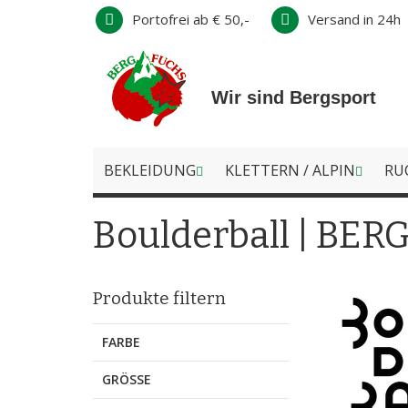
Direkt
Portofrei ab € 50,-
Versand in 24h
zum
Inhalt
Wir sind Bergsport
BEKLEIDUNG
KLETTERN / ALPIN
RU
Boulderball | BER
Produkte filtern
FARBE
GRÖSSE