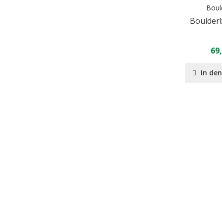
Boul
Boulder
69
In de