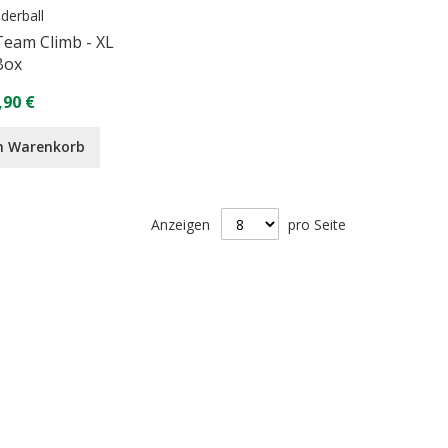
derball
Team Climb - XL
Box
,90 €
n Warenkorb
Anzeigen
pro Seite