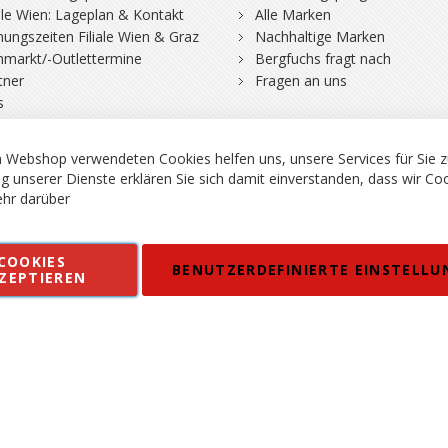
iale Wien: Lageplan & Kontakt
Alle Marken
nungszeiten Filiale Wien & Graz
Nachhaltige Marken
hmarkt/-Outlettermine
Bergfuchs fragt nach
tner
Fragen an uns
s
 Webshop verwendeten Cookies helfen uns, unsere Services für Sie z
g unserer Dienste erklären Sie sich damit einverstanden, dass wir Co
hr darüber
rgsport S. Steiner GmbH - Shop für Bergsport, Klettern und Outdoor.
COOKIES
en
Kontakt
Impressum
AGB
Datenschutz
Barrierefreiheitse
BENUTZERDEFINIERTE EINSTELLU
ZEPTIEREN
 MWSt. in EUR, Angebot solange Vorrat reicht. Fehler, Irrtümer und Pr