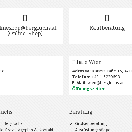
lineshop@bergfuchs.at
Kaufberatung
(Online-Shop)
Filiale Wien
te...
]
Adresse:
Kaiserstraße 15, A-1
Telefon:
+43 1 5239698
E-Mail:
wien@bergfuchs.at
Öffnungszeiten
fuchs
Beratung
r Bergfuchs
Größenberatung
iale Graz: Lageplan & Kontakt
Ausrüstungspflege