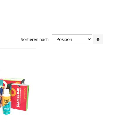
In
Sortieren nach
absteigender
Reihenfolge