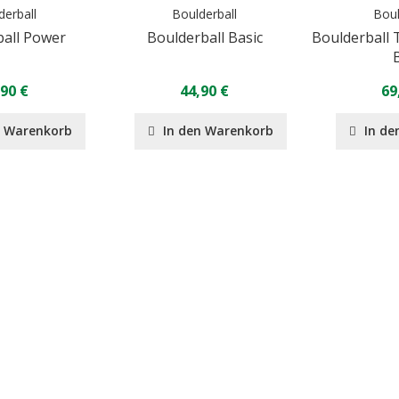
derball
Boulderball
Boul
ball Power
Boulderball Basic
Boulderball 
,90 €
44,90 €
69
n Warenkorb
In den Warenkorb
In de