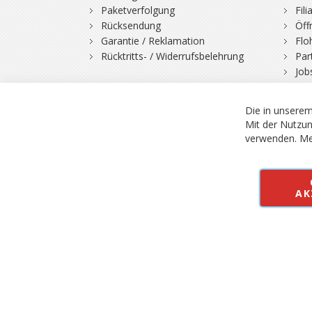
Paketverfolgung
Fil
Rücksendung
Öff
Garantie / Reklamation
Flo
Rücktritts- / Widerrufsbelehrung
Par
Job
Die in unserem
Mit der Nutzun
verwenden.
Me
© 2026 Bergfuchs, Be
Vertrag widerruf
AK
Alle Preise inkl.