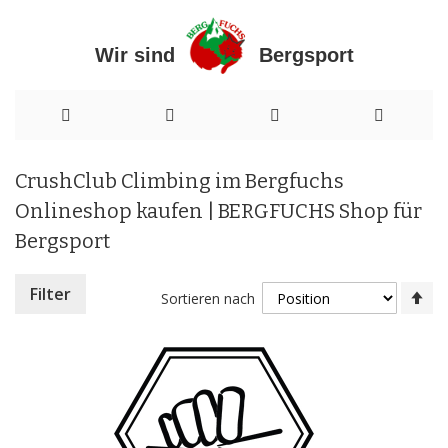
Wir sind Bergsport
Direkt
CrushClub Climbing im Bergfuchs
zum
Onlineshop kaufen | BERGFUCHS Shop für
Inhalt
Bergsport
In
Filter
Sortieren nach
ab
Re