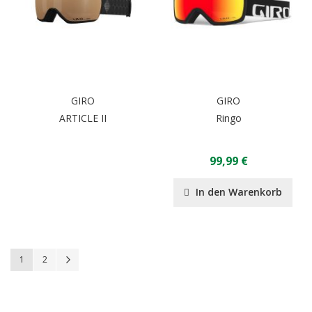
GIRO
GIRO
ARTICLE II
Ringo
99,99 €
In den Warenkorb
Seite
Sie lesen gerade Seite
Seite
Seite
Weiter
1
2